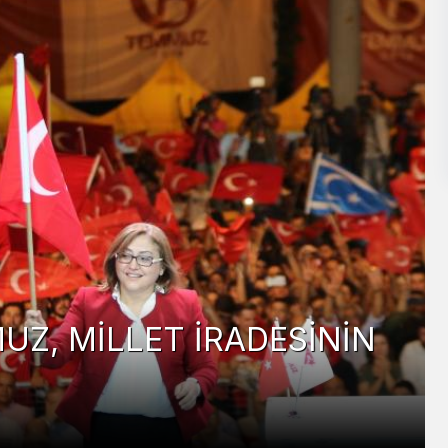
aya İndi; Miniklerle
nledi!