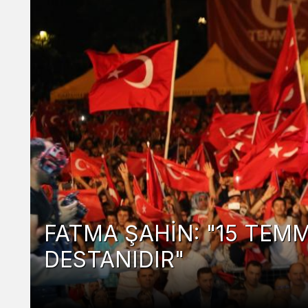
Emniyet Müdürü Özcan Sah
Futbol Oynadı, Yarınları Di