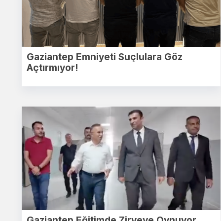
Gaziantep Emniyeti Suçlulara Göz
Açtırmıyor!
Gaziantep Eğitimde Zirveye Oynuyor