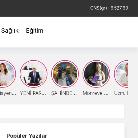
EUR : 55,0054
ONS(gr) : 6.527,69
TAM : 41.696,03
Sağlık
Eğitim
Diyetisyen Zişan Sobacı: “Yaz Meyvelerini Tüketirken Porsiyon Kontrolüne Dikkat”
YENİ PARTİLİ MERİÇ’TEN CEZAEVLERİNDEKİ KÖTÜ KOŞULLAR İÇİN SORU ÖNERGESİ
ŞAHİNBEY ZABITA EKİPLERİ VATANDAŞIN SAĞLIĞI İLE OYNAYAN İŞYERİNİ MÜHÜRLEDİ
Monreve Group Yönetim Kurulu Başkanı Merve Arkas: "İyi Liderliğin Cinsiyeti Yok, Başarının Temeli Değer Üretmek"
Uzm. Dr. Şeran: Kanser tedavisinde kontrollerini
Popüler Yazılar