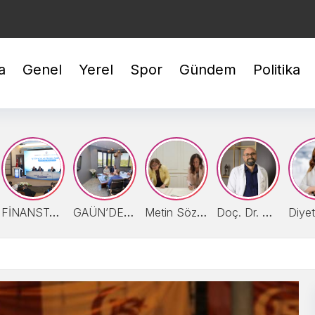
BİLEZİK : 5.941,68
GÜMÜŞ : 94,99
USD : 47,6950
a
Genel
Yerel
Spor
Gündem
Politika
FİNANSTA GAZİANTEP MODELİ ÖNERİSİ
GAÜN’DE GİRİŞİMCİ VE YENİLİKÇİ ÜNİVERSİTE ENDEKSİ HEDEFLERİ DEĞERLENDİRİLDİ
Metin Sözen Okulu Gaziantep’te doğdu
Doç. Dr. Ümit Alakuş, ´´Fıtıklar, Erken Evrede Tedavi Edilmeli!´´