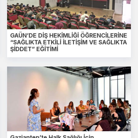
GAÜN’DE DİŞ HEKİMLİĞİ ÖĞRENCİLERİNE
“SAĞLIKTA ETKİLİ İLETİŞİM VE SAĞLIKTA
ŞİDDET” EĞİTİMİ
Gaziantep’te Halk Sağlığı İçin