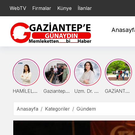
WebTV
Firmalar
YARIM : 20.782,87
Künye
İlanlar
ÇEYREK : 10.424,01
Anasayf
HAMİLELER DENİZE VEYA HAVUZA GİREBİLİR Mİ?
Gaziantep Şehir Hastanesi'nde Uyku Bozuklukları Laboratuvarı Hizmete Açıldı
Uzm. Dr. Güzel: “Karın Ağrısının Nedeni Ultrasonla Belirlenebilir”
GAZİANTEP ÜNİVERSİTESİ TÜRKİYE’NİN EN İYİ 24 ÜNİVERSİTESİ ARASINDA
Anasayfa
Kategoriler
Gündem