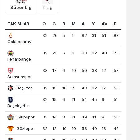
Süper Lig
1. Lig
TAKIMLAR
O
G
B
M
A
Y
AV
P
32
26
5
1
82
31
51
83
Galatasaray
32
23
6
3
80
32
48
75
Fenarbahçe
33
17
6
10
50
38
12
57
Samsunspor
Beşiktaş
32
15
10
7
49
32
17
55
32
15
6
11
54
45
9
51
Başakşehir
Eyüpspor
33
14
8
11
49
41
8
50
Göztepe
32
12
10
10
53
40
13
46