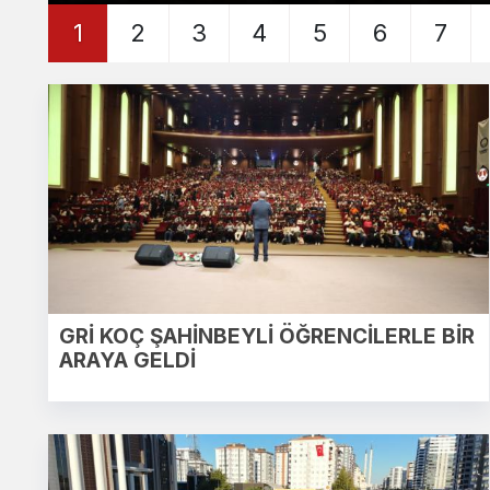
1
2
3
4
5
6
7
GRİ KOÇ ŞAHİNBEYLİ ÖĞRENCİLERLE BİR
ARAYA GELDİ