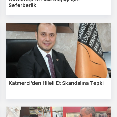
Seferberlik
Katmerci’den Hileli Et Skandalına Tepki