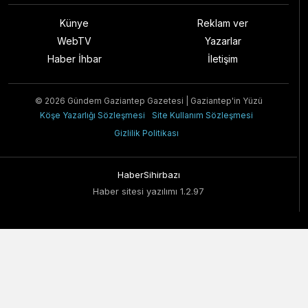
Künye
Reklam ver
WebTV
Yazarlar
Haber İhbar
İletişim
© 2026 Gündem Gaziantep Gazetesi | Gaziantep'in Yüzü
Köşe Yazarlığı Sözleşmesi
Site Kullanım Sözleşmesi
Gizlilik Politikası
HaberSihirbazı
Haber sitesi yazılımı 1.2.97