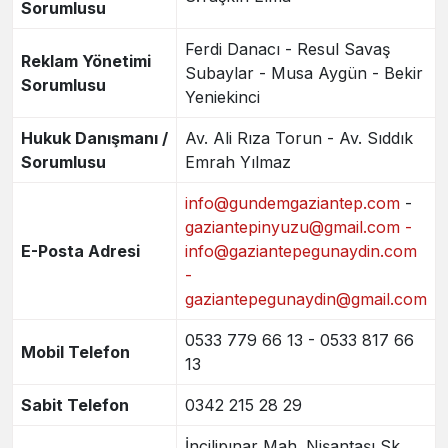
Sorumlusu
Ferdi Danacı - Resul Savaş
Reklam Yönetimi
Subaylar - Musa Aygün - Bekir
Sorumlusu
Yeniekinci
Hukuk Danışmanı /
Av. Ali Rıza Torun - Av. Sıddık
Sorumlusu
Emrah Yılmaz
info@gundemgaziantep.com
-
gaziantepinyuzu@gmail.com -
E-Posta Adresi
info@gaziantepegunaydin.com
-
gaziantepegunaydin@gmail.com
0533 779 66 13 - 0533 817 66
Mobil Telefon
13
Sabit Telefon
0342 215 28 29
İncilipınar Mah. Nişantaşı Sk.