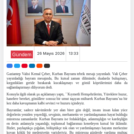
26 Mayıs 2026
13:33
Gündem
Gaziantep Valisi Kemal Çeber, Kurban Bayramı tebrik mesajı yayımladı. Vali Çeber
yayımladığı bayram mesajında,
Bu kutsal zaman diliminde; dualarda buluşmayı,
kırgınlıkları geride bırakarak kucaklaşmayı ve gönül köprülerimizi daha da
sağlamlaştırmayı diliyorum dedi.
Konuyla ilgili olarak şu açıklamayı yaptı, ´´
Kıymetli
Hemşehrilerim
,
Yüreklere huzur,
hanelere bereket, gönüllere sonsuz bir umut taşıyan mübarek Kurban Bayramı’na bir
kez daha kavuşmanın kalbi sevinci ve huzuru içindeyiz.
Bayramlar; sadece takvimlerde yer alan birer gün değil; insanı insan kılan yüce
değerlerin yeniden yeşerdiği, sevginin, merhametin ve yardımlaşmanın hayat bulduğu
müstesna zamanlardır. Kurban Bayramı ise fedakârlığın, adanmışlığın ve kardeşliğin
en derin anlamıyla yaşandığı; toplumsal bağlarımızı kenetleyen kutsal bir iklimdir.
Bizler, paylaştıkça çoğalan, bölüştükçe tok olan ve yardımlaşmayı hayatın merkezine
koyan köklü bir medeniyetin varisleriyiz. Bu müstesna günlerde yardıma muhtaç