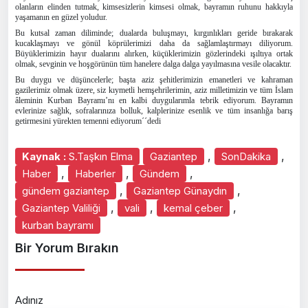
olanların elinden tutmak, kimsesizlerin kimsesi olmak, bayramın ruhunu hakkıyla
yaşamanın en güzel yoludur.
Bu kutsal zaman diliminde; dualarda buluşmayı, kırgınlıkları geride bırakarak
kucaklaşmayı ve gönül köprülerimizi daha da sağlamlaştırmayı diliyorum.
Büyüklerimizin hayır dualarını alırken, küçüklerimizin gözlerindeki ışıltıya ortak
olmak, sevginin ve hoşgörünün tüm hanelere dalga
dalga
yayılmasına vesile olacaktır.
Bu duygu ve düşüncelerle; başta aziz şehitlerimizin emanetleri ve kahraman
gazilerimiz olmak üzere, siz kıymetli
hemşehrilerimin
, aziz milletimizin ve tüm İslam
âleminin Kurban Bayramı’nı en kalbi duygularımla tebrik ediyorum. Bayramın
evlerinize sağlık, sofralarınıza bolluk, kalplerinize esenlik ve tüm insanlığa barış
getirmesini yürekten temenni ediyorum´´dedi
,
,
Kaynak :
S.Taşkın Elma
Gaziantep
SonDakika
,
,
,
Haber
Haberler
Gündem
,
,
gündem gaziantep
Gaziantep Günaydın
,
,
,
Gaziantep Valiliği
vali
kemal çeber
kurban bayramı
Bir Yorum Bırakın
Adınız