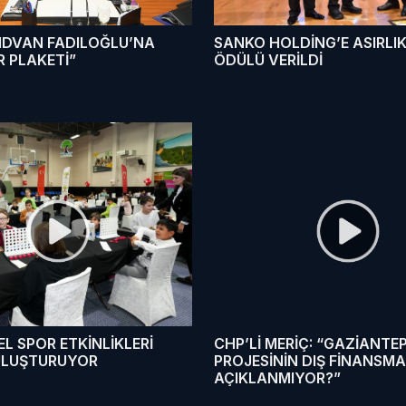
IDVAN FADILOĞLU’NA
SANKO HOLDİNG’E ASIRLIK
 PLAKETİ”
ÖDÜLÜ VERİLDİ
L SPOR ETKİNLİKLERİ
CHP’Lİ MERİÇ: “GAZİANTE
BULUŞTURUYOR
PROJESİNİN DIŞ FİNANSM
AÇIKLANMIYOR?”