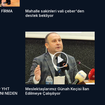
 FİRMA
Mahalle sakinleri vali çeber'den
destek bekliyor
P YHT
Meslektaşlarımız Günah Keçisi İlan
ANI NEDEN
Edilmeye Çalışılıyor