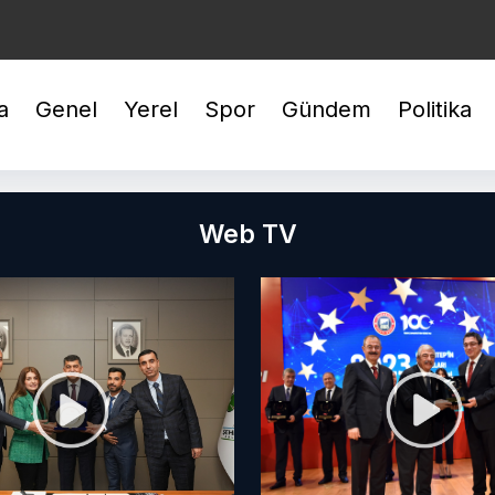
EYREK : 10.424,01
BİLEZİK : 5.941,68
GÜMÜŞ : 95,74
a
Genel
Yerel
Spor
Gündem
Politika
Web TV