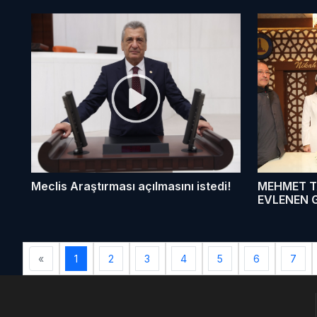
Meclis Araştırması açılmasını istedi!
MEHMET 
EVLENEN G
«
1
2
3
4
5
6
7