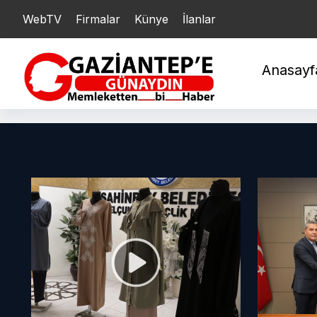
WebTV
Firmalar
Künye
İlanlar
YARIM : 20.782,87
Ç
Anasayf