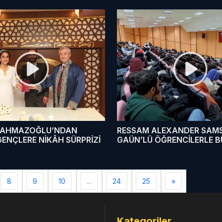
TAHMAZOĞLU’NDAN
RESSAM ALEXANDER SAM
ENÇLERE NİKÂH SÜRPRİZİ
GAÜN’LÜ ÖĞRENCİLERLE 
8
9
10
...
24
25
»
Kategoriler