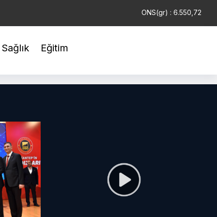
USD : 47,6935
EUR : 54,9852
ONS(gr) : 6.550,72
Sağlık
Eğitim