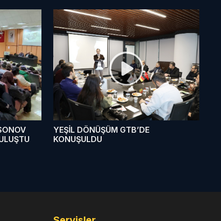
SONOV
YEŞİL DÖNÜŞÜM GTB’DE
BULUŞTU
KONUŞULDU
Servisler