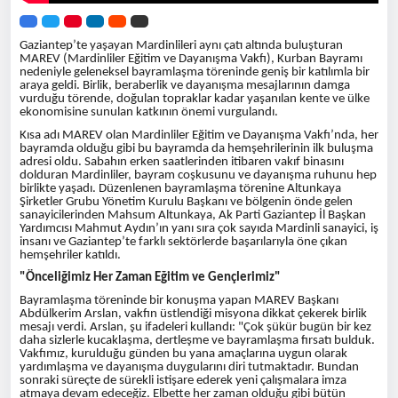
Gaziantep’te yaşayan Mardinlileri aynı çatı altında buluşturan
MAREV (Mardinliler Eğitim ve Dayanışma Vakfı), Kurban Bayramı
nedeniyle geleneksel bayramlaşma töreninde geniş bir katılımla bir
araya geldi. Birlik, beraberlik ve dayanışma mesajlarının damga
vurduğu törende, doğulan topraklar kadar yaşanılan kente ve ülke
ekonomisine sunulan katkının önemi vurgulandı.
Kısa adı MAREV olan Mardinliler Eğitim ve Dayanışma Vakfı’nda, her
bayramda olduğu gibi bu bayramda da hemşehrilerinin ilk buluşma
adresi oldu. Sabahın erken saatlerinden itibaren vakıf binasını
dolduran Mardinliler, bayram coşkusunu ve dayanışma ruhunu hep
birlikte yaşadı. Düzenlenen bayramlaşma törenine Altunkaya
Şirketler Grubu Yönetim Kurulu Başkanı ve bölgenin önde gelen
sanayicilerinden Mahsum Altunkaya, Ak Parti Gaziantep İl Başkan
Yardımcısı Mahmut Aydın’ın yanı sıra çok sayıda Mardinli sanayici, iş
insanı ve Gaziantep’te farklı sektörlerde başarılarıyla öne çıkan
hemşehriler katıldı.
"Önceliğimiz Her Zaman Eğitim ve Gençlerimiz"
Bayramlaşma töreninde bir konuşma yapan MAREV Başkanı
Abdülkerim Arslan, vakfın üstlendiği misyona dikkat çekerek birlik
mesajı verdi. Arslan, şu ifadeleri kullandı: "Çok şükür bugün bir kez
daha sizlerle kucaklaşma, dertleşme ve bayramlaşma fırsatı bulduk.
Vakfımız, kurulduğu günden bu yana amaçlarına uygun olarak
yardımlaşma ve dayanışma duygularını diri tutmaktadır. Bundan
sonraki süreçte de sürekli istişare ederek yeni çalışmalara imza
atmaya devam edeceğiz. Elbette her zaman olduğu gibi bütün