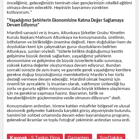
önceliğimiz, geleceğimizin teminatı olan gençlerimizin nitelikli eğitimi
olmaya devam edecektir. Hepinizin bayramını yürekten
kutluyorum."
"Yaşadığımız Şehirlerin Ekonomisine Katma Değer Sağlamaya
Devam Ediyoruz"
Mardinli sanayici ve iş insanı, Altunkaya Şirketler Grubu Yönetim
Kurulu Başkanı Mahsum Altunkaya ise konuşmasında, üretimin,
istihdamın ve birlikteliğin önemine değindi. Hem doğdukları hem de
doydukları kent için çalışmaktan gurur duyduklarını belirten
Altunkaya, şunları söyledi: "Sizlerle birlikte doğduğumuz kentin
gelişimine büyük destek sağlarken, yaşadığımız şehirlerin
ekonomisine ve gelişimine de büyük özverilerle katkı sunmaya,
yüksek katma değerler oluşturmaya devam ediyoruz. Bundan
sonraki süreçte de aynı inanç ve gayretle gerek yaşadığımız kentlere
gerekse doğup büyüdüğümüz memleketimiz Mardin’e her türlü
desteği vermeye devam edeceğiz. Mardinli olmak hepimiz için
önemli bir ayrıcalıktır. İş insanları olarak, vakfımızın üstlendiği bu
zorlu ve gururlu eğitim misyonunu daha büyük kitlelere ulaştırması
için ne gerekirse yapmaya hazırız. Bayramın, birlik ve
beraberliğimizin güçlenmesine vesile olmasını diliyorum" dedi.
Konuşmaların ardından, törene katılan misafirler bölgesel ve ulusal
ekonomik gelişmeler hakkında karşılıklı görüş alışverişinde bulundu.
Samimi bir sohbet ortamında devam eden bayramlaşma programı,
geleneksel ikramlar ve toplu fotoğraf çekiminin ardından sona erdi.
,
,
Kaynak :
S.Taşkın Elma
Gaziantep
SonDakika