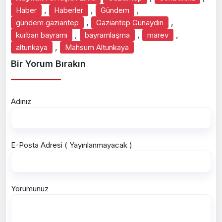
,
,
,
Haber
Haberler
Gündem
,
,
gündem gaziantep
Gaziantep Günaydın
,
,
,
kurban bayramı
bayramlaşma
marev
,
altunkaya
Mahsum Altunkaya
Bir Yorum Bırakın
Adınız
E-Posta Adresi ( Yayınlanmayacak )
Yorumunuz