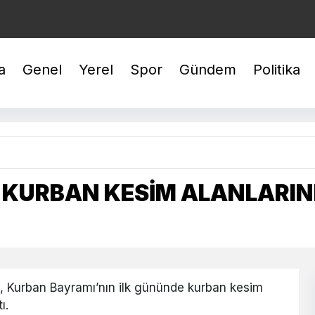
EYREK : 10.553,37
BİLEZİK : 6.015,42
GÜMÜŞ : 98,02
a
Genel
Yerel
Spor
Gündem
Politika
KURBAN KESİM ALANLARIN
 Kurban Bayramı’nın ilk gününde kurban kesim
ı.