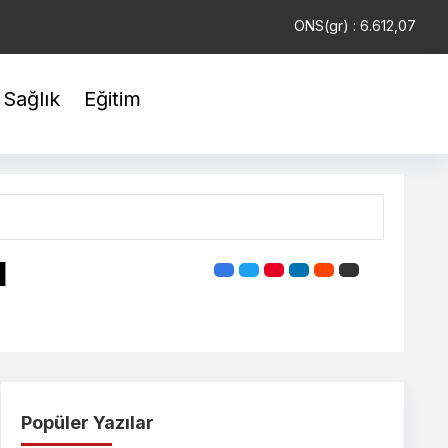
USD : 47,6987
EUR : 55,0324
ONS(gr) : 6.612,07
Sağlık
Eğitim
I
Popüler Yazılar