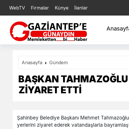
WebTV
Firmalar
Künye
İlanlar
YARIM : 21.040,77
Ç
Anasayf
Anasayfa
Gündem
BAŞKAN TAHMAZOĞLU 
ZİYARET ETTİ
Şahinbey Belediye Başkanı Mehmet Tahmazoğlu,
yerlerini ziyaret ederek vatandaşlarla bayramlaşt