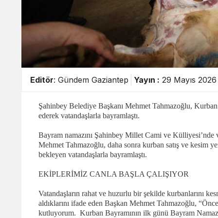
Editör
: Gündem Gaziantep
Yayın :
29 Mayıs 2026 
Şahinbey Belediye Başkanı Mehmet Tahmazoğlu, Kurban Ba
ederek vatandaşlarla bayramlaştı.
Bayram namazını Şahinbey Millet Cami ve Külliyesi’nde va
Mehmet Tahmazoğlu, daha sonra kurban satış ve kesim yer
bekleyen vatandaşlarla bayramlaştı.
EKİPLERİMİZ CANLA BAŞLA ÇALIŞIYOR
Vatandaşların rahat ve huzurlu bir şekilde kurbanlarını kes
aldıklarını ifade eden Başkan Mehmet Tahmazoğlu, “Önce
kutluyorum. Kurban Bayramının ilk günü Bayram Namazını