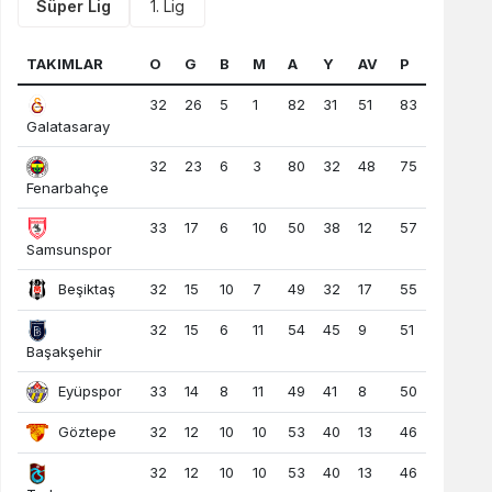
Süper Lig
1. Lig
TAKIMLAR
O
G
B
M
A
Y
AV
P
32
26
5
1
82
31
51
83
Galatasaray
32
23
6
3
80
32
48
75
Fenarbahçe
33
17
6
10
50
38
12
57
Samsunspor
Beşiktaş
32
15
10
7
49
32
17
55
32
15
6
11
54
45
9
51
Başakşehir
Eyüpspor
33
14
8
11
49
41
8
50
Göztepe
32
12
10
10
53
40
13
46
32
12
10
10
53
40
13
46