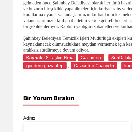
gelmeden önce Şahinbey Belediyesi olarak her türlü hazırl
ve huzurlu bir şekilde yapabilmeleri için kurban satış yerle
kurallarına uyarak vatandaşlarımızın kurbanlarını kesmele
vatandaşlarımızın kurban ibadetini yerine getirebilmeleri iç
bir şekilde ilerliyor. Rabbim yaptığımız ibadetleri ve kurba
Şahinbey Belediyesi Temizlik İşleri Müdürlüğü ekipleri ku
kaynaklanacak olumsuzluklara meydan vermemek için kesim 
aralıksız sürdürmeye devam ediyor.
,
Kaynak :
S.Taşkın Elma
Gaziantep
SonDakik
,
,
gündem gaziantep
Gaziantep Güanydın
kur
Bir Yorum Bırakın
Adınız