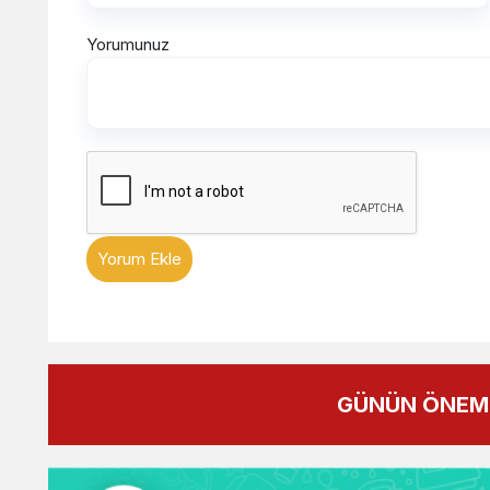
Yorumunuz
Yorum Ekle
GÜNÜN ÖNEML