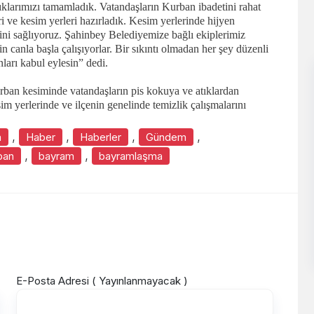
ıklarımızı tamamladık. Vatandaşların Kurban ibadetini rahat
ri ve kesim yerleri hazırladık. Kesim yerlerinde hijyen
rini sağlıyoruz. Şahinbey Belediyemize bağlı ekiplerimiz
in canla başla çalışıyorlar. Bir sıkıntı olmadan her şey düzenli
nları kabul eylesin” dedi.
rban kesiminde vatandaşların pis kokuya ve atıklardan
yerlerinde ve ilçenin genelinde temizlik çalışmalarını
,
,
,
,
a
Haber
Haberler
Gündem
,
,
ban
bayram
bayramlaşma
E-Posta Adresi ( Yayınlanmayacak )