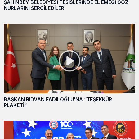
ŞAHİNBEY BELEDİYESİ TESİSLERİNDE EL EMEĞİ GÖZ
NURLARINI SERGİLEDİLER
BAŞKAN RIDVAN FADILOĞLU’NA “TEŞEKKÜR
PLAKETİ”