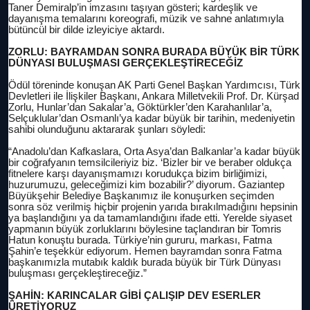
Taner Demiralp’in imzasını taşıyan gösteri; kardeşlik ve
dayanışma temalarını koreografi, müzik ve sahne anlatımıyla
bütüncül bir dilde izleyiciye aktardı.
ZORLU: BAYRAMDAN SONRA BURADA BÜYÜK BİR TÜRK
DÜNYASI BULUŞMASI GERÇEKLEŞTİRECEĞİZ
Ödül töreninde konuşan AK Parti Genel Başkan Yardımcısı, Türk
Devletleri ile İlişkiler Başkanı, Ankara Milletvekili Prof. Dr. Kürşad
Zorlu, Hunlar’dan Sakalar’a, Göktürkler’den Karahanlılar’a,
Selçuklular’dan Osmanlı’ya kadar büyük bir tarihin, medeniyetin
sahibi olunduğunu aktararak şunları söyledi:
“Anadolu’dan Kafkaslara, Orta Asya’dan Balkanlar’a kadar büyük
bir coğrafyanın temsilcileriyiz biz. ‘Bizler bir ve beraber oldukça
fitnelere karşı dayanışmamızı korudukça bizim birliğimizi,
huzurumuzu, geleceğimizi kim bozabilir?’ diyorum. Gaziantep
Büyükşehir Belediye Başkanımız ile konuşurken seçimden
sonra söz verilmiş hiçbir projenin yarıda bırakılmadığını hepsinin
ya başlandığını ya da tamamlandığını ifade etti. Yerelde siyaset
yapmanın büyük zorluklarını böylesine taçlandıran bir Tomris
Hatun konuştu burada. Türkiye’nin gururu, markası, Fatma
Şahin’e teşekkür ediyorum. Hemen bayramdan sonra Fatma
başkanımızla mutabık kaldık burada büyük bir Türk Dünyası
buluşması gerçekleştireceğiz.”
ŞAHİN: KARINCALAR GİBİ ÇALIŞIP DEV ESERLER
ÜRETİYORUZ