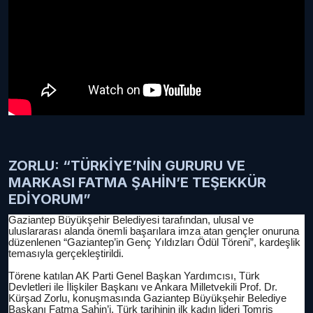
ZORLU: “TÜRKİYE’NİN GURURU VE
MARKASI FATMA ŞAHİN’E TEŞEKKÜR
EDİYORUM”
Gaziantep Büyükşehir Belediyesi tarafından, ulusal ve
uluslararası alanda önemli başarılara imza atan gençler onuruna
düzenlenen “Gaziantep’in Genç Yıldızları Ödül Töreni”, kardeşlik
temasıyla gerçekleştirildi.
Törene katılan AK Parti Genel Başkan Yardımcısı, Türk
Devletleri ile İlişkiler Başkanı ve Ankara Milletvekili Prof. Dr.
Kürşad Zorlu, konuşmasında Gaziantep Büyükşehir Belediye
Başkanı Fatma Şahin’i, Türk tarihinin ilk kadın lideri Tomris