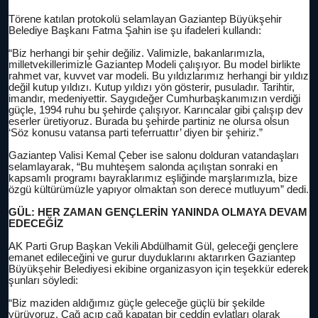
Törene katılan protokolü selamlayan Gaziantep Büyükşehir
Belediye Başkanı Fatma Şahin ise şu ifadeleri kullandı:
“Biz herhangi bir şehir değiliz. Valimizle, bakanlarımızla,
milletvekillerimizle Gaziantep Modeli çalışıyor. Bu model birlikte
rahmet var, kuvvet var modeli. Bu yıldızlarımız herhangi bir yıldız
değil kutup yıldızı. Kutup yıldızı yön gösterir, pusuladır. Tarihtir,
imandır, medeniyettir. Saygıdeğer Cumhurbaşkanımızın verdiği
güçle, 1994 ruhu bu şehirde çalışıyor. Karıncalar gibi çalışıp dev
eserler üretiyoruz. Burada bu şehirde partiniz ne olursa olsun
‘Söz konusu vatansa parti teferruattır’ diyen bir şehiriz.”
Gaziantep Valisi Kemal Çeber ise salonu dolduran vatandaşları
selamlayarak, “Bu muhteşem salonda açılıştan sonraki en
kapsamlı programı bayraklarımız eşliğinde marşlarımızla, bize
özgü kültürümüzle yapıyor olmaktan son derece mutluyum” dedi.
GÜL: HER ZAMAN GENÇLERİN YANINDA OLMAYA DEVAM
EDECEĞİZ
AK Parti Grup Başkan Vekili Abdülhamit Gül, geleceği gençlere
emanet edileceğini ve gurur duyduklarını aktarırken Gaziantep
Büyükşehir Belediyesi ekibine organizasyon için teşekkür ederek
şunları söyledi:
“Biz maziden aldığımız güçle geleceğe güçlü bir şekilde
yürüyoruz. Çağ açıp çağ kapatan bir ceddin evlatları olarak