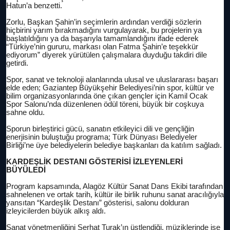
Hatun’a benzetti.
Zorlu, Başkan Şahin’in seçimlerin ardından verdiği sözlerin
hiçbirini yarım bırakmadığını vurgulayarak, bu projelerin ya
başlatıldığını ya da başarıyla tamamlandığını ifade ederek
“Türkiye’nin gururu, markası olan Fatma Şahin’e teşekkür
ediyorum” diyerek yürütülen çalışmalara duyduğu takdiri dile
getirdi.
Spor, sanat ve teknoloji alanlarında ulusal ve uluslararası başarı
elde eden; Gaziantep Büyükşehir Belediyesi’nin spor, kültür ve
bilim organizasyonlarında öne çıkan gençler için Kamil Ocak
Spor Salonu’nda düzenlenen ödül töreni, büyük bir coşkuya
sahne oldu.
Sporun birleştirici gücü, sanatın etkileyici dili ve gençliğin
enerjisinin buluştuğu programa; Türk Dünyası Belediyeler
Birliği’ne üye belediyelerin belediye başkanları da katılım sağladı.
KARDEŞLİK DESTANI GÖSTERİSİ İZLEYENLERİ
BÜYÜLEDİ
Program kapsamında, Alagöz Kültür Sanat Dans Ekibi tarafından
sahnelenen ve ortak tarih, kültür ile birlik ruhunu sanat aracılığıyla
yansıtan “Kardeşlik Destanı” gösterisi, salonu dolduran
izleyicilerden büyük alkış aldı.
Sanat yönetmenliğini Serhat Turak’ın üstlendiği, müziklerinde ise