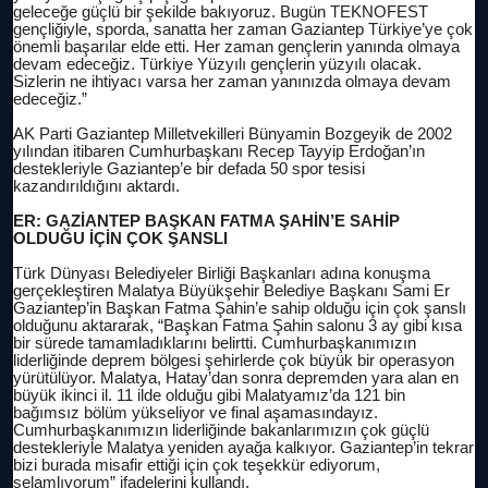
geleceğe güçlü bir şekilde bakıyoruz. Bugün TEKNOFEST
gençliğiyle, sporda, sanatta her zaman Gaziantep Türkiye’ye çok
önemli başarılar elde etti. Her zaman gençlerin yanında olmaya
devam edeceğiz. Türkiye Yüzyılı gençlerin yüzyılı olacak.
Sizlerin ne ihtiyacı varsa her zaman yanınızda olmaya devam
edeceğiz.”
AK Parti Gaziantep Milletvekilleri Bünyamin Bozgeyik de 2002
yılından itibaren Cumhurbaşkanı Recep Tayyip Erdoğan’ın
destekleriyle Gaziantep’e bir defada 50 spor tesisi
kazandırıldığını aktardı.
ER: GAZİANTEP BAŞKAN FATMA ŞAHİN’E SAHİP
OLDUĞU İÇİN ÇOK ŞANSLI
Türk Dünyası Belediyeler Birliği Başkanları adına konuşma
gerçekleştiren Malatya Büyükşehir Belediye Başkanı Sami Er
Gaziantep’in Başkan Fatma Şahin’e sahip olduğu için çok şanslı
olduğunu aktararak, “Başkan Fatma Şahin salonu 3 ay gibi kısa
bir sürede tamamladıklarını belirtti. Cumhurbaşkanımızın
liderliğinde deprem bölgesi şehirlerde çok büyük bir operasyon
yürütülüyor. Malatya, Hatay’dan sonra depremden yara alan en
büyük ikinci il. 11 ilde olduğu gibi Malatyamız’da 121 bin
bağımsız bölüm yükseliyor ve final aşamasındayız.
Cumhurbaşkanımızın liderliğinde bakanlarımızın çok güçlü
destekleriyle Malatya yeniden ayağa kalkıyor. Gaziantep’in tekrar
bizi burada misafir ettiği için çok teşekkür ediyorum,
selamlıyorum” ifadelerini kullandı.