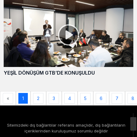
YEŞİL DÖNÜŞÜM GTB’DE KONUŞULDU
«
1
2
3
4
5
6
7
8
Sitemizdeki dış bağlantılar referans amaçlıdır, dış bağlantıların
içeriklerinden kuruluşumuz sorumlu değildir