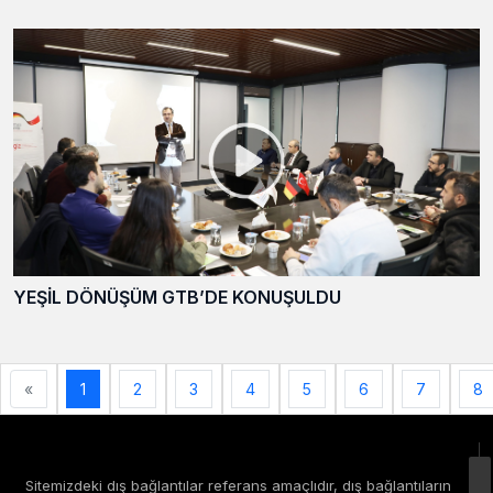
YEŞİL DÖNÜŞÜM GTB’DE KONUŞULDU
«
1
2
3
4
5
6
7
8
Sitemizdeki dış bağlantılar referans amaçlıdır, dış bağlantıların