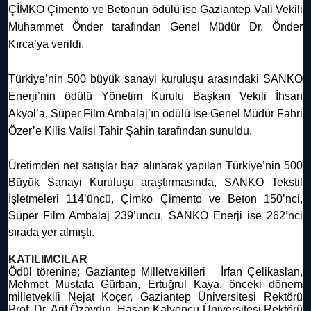
ÇİMKO Çimento ve Betonun ödülü ise Gaziantep Vali Vekili
Muhammet Önder tarafından Genel Müdür Dr. Önder
Kırca’ya verildi.
Türkiye’nin 500 büyük sanayi kuruluşu arasındaki SANKO
Enerji’nin ödülü Yönetim Kurulu Başkan Vekili İhsan
Akyol’a, Süper Film Ambalaj’ın ödülü ise Genel Müdür Fahri
Özer’e Kilis Valisi Tahir Şahin tarafından sunuldu.
Üretimden net satışlar baz alınarak yapılan Türkiye’nin 500
Büyük Sanayi Kuruluşu araştırmasında, SANKO Tekstil
İşletmeleri 114’üncü, Çimko Çimento ve Beton 150’nci,
Süper Film Ambalaj 239’uncu, SANKO Enerji ise 262’nci
sırada yer almıştı.
KATILIMCILAR
Ödül törenine; Gaziantep Milletvekilleri İrfan Çelikaslan,
Mehmet Mustafa Gürban, Ertuğrul Kaya, önceki dönem
milletvekili Nejat Koçer, Gaziantep Üniversitesi Rektörü
Prof. Dr. Arif Özaydın, Hasan Kalyoncu Üniversitesi Rektörü