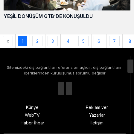
YEŞİL DÖNÜŞÜM GTB’DE KONUŞULDU
«
1
2
3
4
5
6
7
8
Sitemizdeki dış bağlantılar referans amaçlıdır, dış bağlantıların
içeriklerinden kuruluşumuz sorumlu değildir
Künye
Reklam ver
WebTV
Yazarlar
Haber İhbar
İletişim