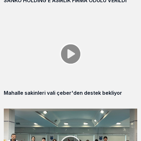
SANKO HOLDİNG’E ASIRLIK FİRMA ÖDÜLÜ VERİLDİ
Mahalle sakinleri vali çeber'den destek bekliyor