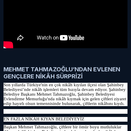
MEHMET TAHMAZOĞLU’NDAN EVLENEN
GENÇLERE NİKÂH SÜRPRİZİ
Son yıllarda Türkiye'nin en çok nikâh kıyılan ilçesi olan Şahinbey
Belediyesi’nde nikâh işlemleri tüm hızıyla devam ediyor. Şahinbey
Belediye Başkanı Mehmet Tahmazoğlu, Şahinbey Belediyesi
Evlendirme Memurluğu'nda nikâh kıymak için gelen çiftleri ziyaret
edip hayırlı olsun temennisinde bulunarak, çiftlerin nikâhını kıydı.
EN FAZLA NİKÂH KIYAN BELEDİYEYİZ
Başkan Mehmet Tahmazoğlu, çiftlere bir ömür boyu mutluluklar