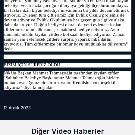
dileyerek “Şahinbey Belediyesi olarak her yıl en fazla nikâh kıyan
belediye ve en fazla çocuğun dünyaya geldiği ilçe durumundayız.
En fazla nikâh kıyan belediye ünvanımızı bu yılda devam ettirmek
istiyoruz. Evlenen tüm çiftlerimiz için Evlilik Okulu projemiz de
devam ediyor ve Evlilik Okulumuza her geçen gün ilgi ve alaka
daha da artıyor. Düğün hediyesi olarak da yeni evlenecek olan
çiftlerimize otomatik çamaşır makinesi hediye ediyoruz. Aynı
zamanda nikâhı kıyılan çiftlere kol saati hediye ediyoruz. Zaman
zaman yeni evlenecek çiftlere sürpriz yaparak nikâhlarını
kıyıyoruz. Tüm çiftlerimize bir ömür boyu mutluluklar diliyorum"
dedi.
BİZİM İÇİN SÜRPRİZ OLDU
Nikâhı Başkan Mehmet Tahmazoğlu tarafından kıyılan çiftler
“Şahinbey Belediye Başkanımız Mehmet Tahmazoğlu bizlere
unutamayacağımız bir sürpriz yaptı. Kendisine çok teşekkür
ediyoruz” diye konuştular.
13 Aralık 2023
Diğer Video Haberler