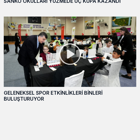
SANKO OKULLARI YÜZMEDE ÜÇ KUPA KAZANDI
GELENEKSEL SPOR ETKİNLİKLERİ BİNLERİ
BULUŞTURUYOR