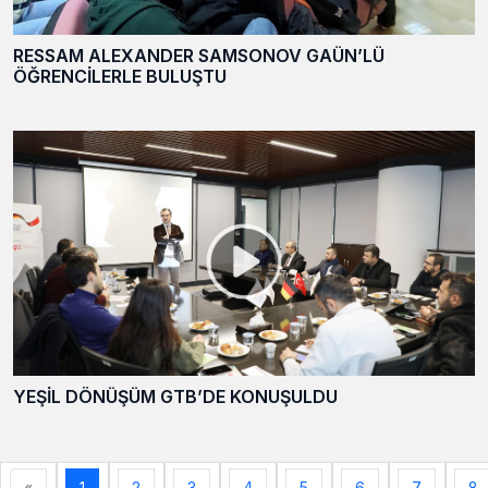
RESSAM ALEXANDER SAMSONOV GAÜN’LÜ
ÖĞRENCİLERLE BULUŞTU
YEŞİL DÖNÜŞÜM GTB’DE KONUŞULDU
«
1
2
3
4
5
6
7
8