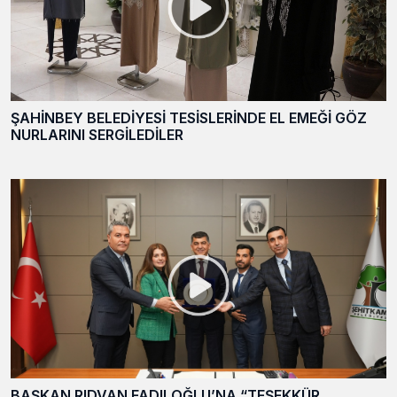
ŞAHİNBEY BELEDİYESİ TESİSLERİNDE EL EMEĞİ GÖZ
NURLARINI SERGİLEDİLER
BAŞKAN RIDVAN FADILOĞLU’NA “TEŞEKKÜR