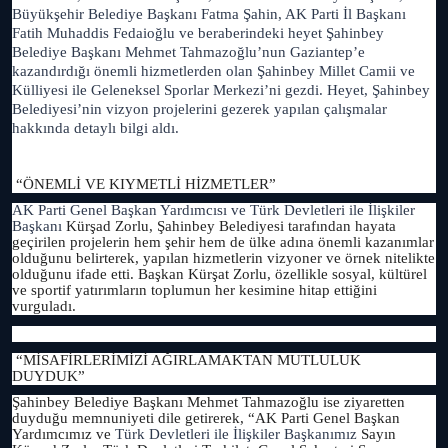
Büyükşehir Belediye Başkanı Fatma Şahin, AK Parti İl Başkanı
Fatih Muhaddis Fedaioğlu ve beraberindeki heyet Şahinbey
Belediye Başkanı Mehmet Tahmazoğlu’nun Gaziantep’e
kazandırdığı önemli hizmetlerden olan Şahinbey Millet Camii ve
Külliyesi ile Geleneksel Sporlar Merkezi’ni gezdi. Heyet, Şahinbey
Belediyesi’nin vizyon projelerini gezerek yapılan çalışmalar
hakkında detaylı bilgi aldı.
“ÖNEMLİ VE KIYMETLİ HİZMETLER”
AK Parti Genel Başkan Yardımcısı ve Türk Devletleri ile İlişkiler
Başkanı
Kürşad Zorlu, Şahinbey Belediyesi tarafından hayata
geçirilen projelerin hem şehir hem de ülke adına önemli kazanımlar
olduğunu belirterek, yapılan hizmetlerin vizyoner ve örnek nitelikte
olduğunu ifade etti. Başkan Kürşat Zorlu, özellikle sosyal, kültürel
ve sportif yatırımların toplumun her kesimine hitap ettiğini
vurguladı.
“MİSAFİRLERİMİZİ AĞIRLAMAKTAN MUTLULUK
DUYDUK”
Şahinbey Belediye Başkanı Mehmet Tahmazoğlu ise ziyaretten
duyduğu memnuniyeti dile getirerek, “AK Parti Genel Başkan
Yardımcımız ve
Türk Devletleri ile İlişkiler Başkanımız
Sayın