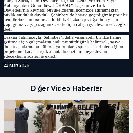
Kürşad Zorlu, Türk Devletleri Teşkilatı Genel Sekreteri Sayın
Kubanychbek Omuraliev, TÜRKSOY Başkanı ve Türk
Devletleri’nin kıymetli büyükelçilerini ilçemizde ağırlamaktan
büyük mutluluk duyduk. Şahinbey’de hayata geçirdiğimiz projeleri
kendilerine tanıtma fırsatı bulduk. Gaziantep ve Şahinbey için
yaptığımız ve yapacağımız eserler için çalışmaya devam edeceğiz”
dedi.
Başkan Tahmazoğlu, Şahinbey’i daha yaşanabilir bir ilçe haline
getirmek için çalışmaların aralıksız sürdüğünü belirterek, sosyal
donatı alanlarından kültürel yatırımlara, spor tesislerinden eğitim
projelerine kadar birçok alanda hizmet üretmeye devam
edeceklerini sözlerine ekledi.
22 Mart 2026
Diğer Video Haberler