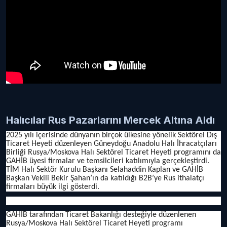
Halıcılar Rus Pazarlarını Mercek Altına Aldı
2025 yılı içerisinde dünyanın birçok ülkesine yönelik Sektörel Dış
Ticaret Heyeti düzenleyen Güneydoğu Anadolu Halı İhracatçıları
Birliği Rusya/Moskova Halı Sektörel Ticaret Heyeti programını da
GAHİB üyesi firmalar ve temsilcileri katılımıyla gerçekleştirdi.
TİM Halı Sektör Kurulu Başkanı Selahaddin Kaplan ve GAHİB
Başkan Vekili Bekir Şahan’ın da katıldığı B2B’ye Rus ithalatçı
firmaları büyük ilgi gösterdi.
GAHİB tarafından Ticaret Bakanlığı desteğiyle düzenlenen
Rusya/Moskova Halı Sektörel Ticaret Heyeti programı