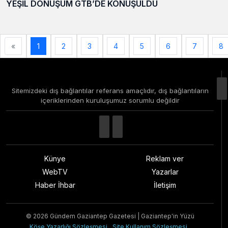
YEŞİL DÖNÜŞÜM GTB’DE KONUŞULDU
«
1
2
3
4
5
6
7
8
Sitemizdeki dış bağlantılar referans amaçlıdır, dış bağlantıların
içeriklerinden kuruluşumuz sorumlu değildir
Künye
Reklam ver
WebTV
Yazarlar
Haber İhbar
İletişim
© 2026 Gündem Gaziantep Gazetesi | Gaziantep'in Yüzü
Köşe Yazarlığı Sözleşmesi
Site Kullanım Sözleşmesi