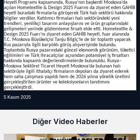
Heyeti Programı kapsamında, Rusya’nın başkenti Moskova’da
açılan Hometextile & Design 2025 Fuarını da ziyaret eden GAHİB
heyeti buradaki firmalarla görüşerek Türk halı sektörü hakkında
bilgiler verdiler. Katılımcı firmaları halı sektöründeki yeni
trendleri, yenilikçi tasarım anlayışlarını ve ürün gruplarındaki
gelişmeleri yerinde gözlemleme fırsatı elde etti. Hometextile &
Design 2025 Fuarı’nı ziyaret eden GAHİB heyeti, fuar alanında
T.C. Moskova Büyükelçisi Tanju Bilgiç’le de bir toplantı yaparak
Rus pazarıyla ilgili karşılıklı görüş alışverişinde bulundu.
Toplantıda Rusya pazarındaki güncel ekonomik görünüm, tüketici
eğilimleri ve Türk ihracatçılar açısından potansiyel iş fırsatları
hakkında kapsamlı değerlendirmelerde bulunuldu. Rusya–
Moskova Sektörel Ticaret Heyeti Moskova’da bulunan halı
sektörüyle ilgili ithalatçı firmaların depoları da ziyaret ederek
hem saha çalışması yapıldı hem de 2026 yılına yönelik üretimi
gerçekleştirilen ürünler ve koleksiyonların tanıtımını
gerçekleştirdi.
5 Kasım 2025
Diğer Video Haberler