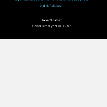
Gizlilik Politikası
HaberSihirbazı
Haber sitesi yazılımı 1.2.97