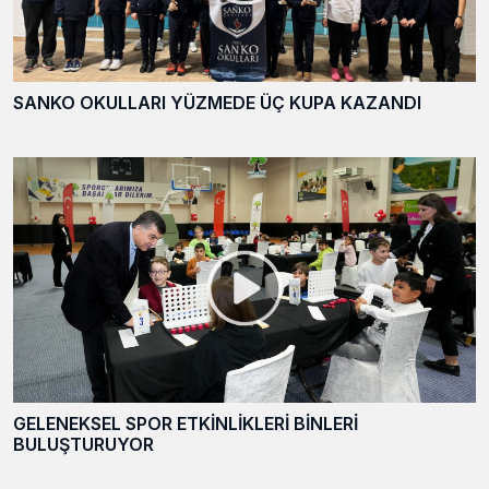
SANKO OKULLARI YÜZMEDE ÜÇ KUPA KAZANDI
GELENEKSEL SPOR ETKİNLİKLERİ BİNLERİ
BULUŞTURUYOR