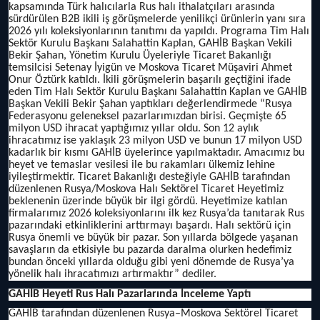
kapsamında Türk halıcılarla Rus halı ithalatçıları arasında
sürdürülen B2B ikili iş görüşmelerde yenilikçi ürünlerin yanı sıra
2026 yılı koleksiyonlarının tanıtımı da yapıldı. Programa Tim Halı
Sektör Kurulu Başkanı Salahattin Kaplan, GAHİB Başkan Vekili
Bekir Şahan, Yönetim Kurulu Üyeleriyle Ticaret Bakanlığı
temsilcisi Setenay İyigün ve Moskova Ticaret Müşaviri Ahmet
Onur Öztürk katıldı. İkili görüşmelerin başarılı geçtiğini ifade
eden Tim Halı Sektör Kurulu Başkanı Salahattin Kaplan ve GAHİB
Başkan Vekili Bekir Şahan yaptıkları değerlendirmede “Rusya
Federasyonu geleneksel pazarlarımızdan birisi. Geçmişte 65
milyon USD ihracat yaptığımız yıllar oldu. Son 12 aylık
ihracatımız ise yaklaşık 23 milyon USD ve bunun 17 milyon USD
kadarlık bir kısmı GAHİB üyelerince yapılmaktadır. Amacımız bu
heyet ve temaslar vesilesi ile bu rakamları ülkemiz lehine
iyileştirmektir. Ticaret Bakanlığı desteğiyle GAHİB tarafından
düzenlenen Rusya/Moskova Halı Sektörel Ticaret Heyetimiz
beklenenin üzerinde büyük bir ilgi gördü. Heyetimize katılan
firmalarımız 2026 koleksiyonlarını ilk kez Rusya’da tanıtarak Rus
pazarındaki etkinliklerini arttırmayı başardı. Halı sektörü için
Rusya önemli ve büyük bir pazar. Son yıllarda bölgede yaşanan
savaşların da etkisiyle bu pazarda daralma olurken hedefimiz
bundan önceki yıllarda olduğu gibi yeni dönemde de Rusya’ya
yönelik halı ihracatımızı artırmaktır” dediler.
GAHİB Heyeti Rus Halı Pazarlarında İnceleme Yaptı
GAHİB tarafından düzenlenen Rusya–Moskova Sektörel Ticaret