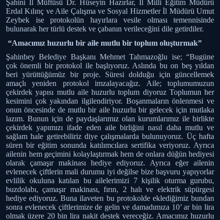
Şahini İl Müftüsü Dr. Hüseyin Hazırlar, İl Milli Eğitim Müdürü
Erdal Kılınç ve Aile Çalışma ve Sosyal Hizmetler İl Müdürü Umut
Zeybek ise protokolün hayırlara vesile olması temennisinde
bulunarak her türlü destek ve çabanın verileceğini dile getirdiler.
“Amacımız huzurlu bir aile mutlu bir toplum oluşturmak”
Şahinbey Belediye Başkanı Mehmet Tahmazoğlu ise; “Bugüne
çok önemli bir protokol ile başlıyoruz. Aslında bu on beş yıldan
beri yürüttüğümüz bir proje. Süresi dolduğu için güncellemek
amaçlı yeniden protokol imzalayacağız. Aile; toplumumuzun
çekirdek yapısı mutlu aile huzurlu toplum diyoruz Toplumun her
kesimini çok yakından ilgilendiriyor. Boşanmaların önlenmesi ve
onun öncesinde de mutlu bir aile huzurlu bir gelecek için mutlaka
lazım. Bunun için de paydaşlarımız olan kurumlarımız ile birlikte
çekirdek yapımızı ifade eden aile birliğini nasıl daha mutlu ve
sağlam hale getirebiliriz diye çalışmalarda bulunuyoruz. Üç hafta
süren bir eğitim sonunda katılımcılara sertifika veriyoruz. Ayrıca
ailenin hem geçimini kolaylaştırmak hem de onlara düğün hediyesi
olarak çamaşır makinası hediye ediyoruz. Ayrıca eğer ailenin
evlenecek çiftlerin mali durumu iyi değilse bize başvuru yapıyorlar
evlilik okuluna katılan bu ailelerimizi 7 kişilik oturma gurubu,
buzdolabı, çamaşır makinası, fırın, 2 halı ve elektrik süpürgesi
hediye ediyoruz. Buna ilaveten bu protokolde eklediğimiz bundan
sonra evlenecek çiftlerimize de gelin ve damadımıza 10’ ar bin lira
olmak üzere 20 bin lira nakit destek vereceğiz. Amacımız huzurlu