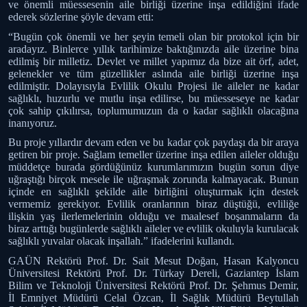
ve önemli müessesenin aile birliği üzerine inşa edildiğini ifade
ederek sözlerine şöyle devam etti:
“Bugün çok önemli ve her şeyin temeli olan bir protokol için bir
aradayız. Binlerce yıllık tarihimize baktığınızda aile üzerine bina
edilmiş bir milletiz. Devlet ve millet yapımız da bize ait örf, adet,
gelenekler ve tüm güzellikler aslında aile birliği üzerine inşa
edilmiştir. Dolayısıyla Evlilik Okulu Projesi ile aileler ne kadar
sağlıklı, huzurlu ve mutlu inşa edilirse, bu müesseseye ne kadar
çok sahip çıkılırsa, toplumumuzun da o kadar sağlıklı olacağına
inanıyoruz.
Bu proje yıllardır devam eden ve bu kadar çok paydaşı da bir araya
getiren bir proje. Sağlam temeller üzerine inşa edilen aileler olduğu
müddetçe burada gördüğünüz kurumlarımızın bugün sorun diye
uğraştığı birçok mesele ile uğraşmak zorunda kalmayacak. Bunun
içinde en sağlıklı şekilde aile birliğini oluşturmak için destek
vermemiz gerekiyor. Evlilik oranlarının biraz düştüğü, evliliğe
ilişkin yaş ilerlemelerinin olduğu ve maalesef boşanmaların da
biraz arttığı bugünlerde sağlıklı aileler ve evlilik okuluyla kurulacak
sağlıklı yuvalar olacak inşallah.” ifadelerini kullandı.
GAÜN Rektörü Prof. Dr. Sait Mesut Doğan, Hasan Kalyoncu
Üniversitesi Rektörü Prof. Dr. Türkay Dereli, Gaziantep İslam
Bilim ve Teknoloji Üniversitesi Rektörü Prof. Dr. Şehmus Demir,
İl Emniyet Müdürü Celal Özcan, İl Sağlık Müdürü Beytullah