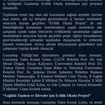
iş birliğinde Gaziantep Evlilik Okulu kurulması için protokol
imzalandı.
Toplumun temel taşı olan aile kurumunu sağlam temeller üzerine
inşa etmek, aile içi iletişimi güçlendirerek iç huzuru sürdürmek
amacıyla hayata geçirilen “Evlilik Okulu Projesi” ile aile
bütünlüğünün korunması hedeflenirken çeşitli nedenlerle aile
çatışması içinde kalan bireylerin evliliklerini sarsılmadan sağlam
tutulabilmesi amacıyla hayata geçirilen proje, eğitim kurumlarının
görevlendireceği uzmanlar tarafından danışmanlık ve rehberlik
hizmeti verilecektir. Ayrıca ailenin ihtiyaçlarının giderilmesi için
çalışmalar yapılıp destek olunacak.
Gaziantep Valiliği’nde düzenlenen protokol imza törenine,
Gaziantep Valisi Kemal Çeber, GAÜN Rektörü Prof. Dr. Sait
Mesut Doğan, Hasan Kalyoncu Üniversitesi Rektörü Prof. Dr.
Türkay Dereli, Gaziantep İslam Bilim ve Teknoloji Üniversitesi
Rektörü Prof. Dr. Şehmus Demir, Şahinbey Belediye Başkanı
Mehmet Tahmazoğlu, İl Emniyet Müdürü Celal Özcan, İl Sağlık
Müdürü Beytullah Şahini İl Müftüsü Dr. Hüseyin Hazırlar, İl Milli
Eğitim Müdürü Erdal Kılınç ve Aile Çalışma ve Sosyal Hizmetler
İl Müdürü Umut Zeybek katıldı.
“Sağlıklı Toplum ve Bireyler için Evlilik Okulu Projesi”
İmza töreninde konuşan Gaziantep Valisi Kemal Çeber, en temel