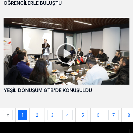
ÖĞRENCİLERLE BULUŞTU
YEŞİL DÖNÜŞÜM GTB’DE KONUŞULDU
«
1
2
3
4
5
6
7
8