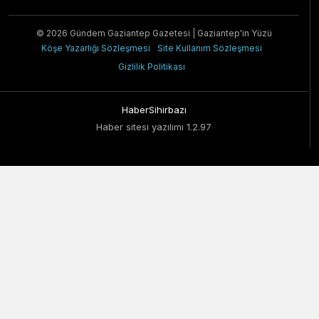
© 2026 Gündem Gaziantep Gazetesi | Gaziantep'in Yüzü
Köşe Yazarlığı Sözleşmesi
Site Kullanım Sözleşmesi
Gizlilik Politikası
HaberSihirbazı
Haber sitesi yazılımı 1.2.97