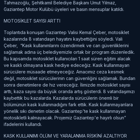
Tahmazoğlu, Şehitkamil Belediye Başkanı Umut Yılmaz,
Gaziantep Motor Kulübü üyeleri ve basın mensuplar katıldı.
‎MOTOSİKLET SAYISI ARTTI
‎Toplantıda konuşan Gaziantep Valisi Kemal Çeber, motosiklet
kazalarında 8 vatandaşın hayatını kaybettiğini söyledi. Vali
Çeber, “Kask kullanımlarını özendirmek ve can güvenliklerini
sağlamak adına üç belediyemizle ortak bir program düzenledik.
‎Bu kapsamda motosiklet kullanıcıları 1 saat süren eğitim alacak
ve kasklı olmayana kask hediye edeceğiz. Kask kullanmayan
sürücülere müsaade etmeyeceğiz. Amacımız ceza kesmek
değil, motosiklet sürücülerinin can güvenliğini sağlamak. Bundan
sonra denetimlere de hız vereceğiz. ‎İlimizde motosiklet sayısı
arttı, kaza sayısı da büyük oranda artış gösterdi. 8 vatandaşımızı
kaybettik bu kazalarda. Kazalarda sürücülerin önemli bir
bölümünün kask kullanmadığını fark ettik. ‎Kask kullanmayanlara
yönelik sıkı denetim olacak. Gaziantep'te kask kullanmayan
motosikletli kalmayacak. Projemiz Gaziantep'e hayırlı olsun”
ifadelerini kullandı.
KASK KULLANIMI ÖLÜM VE YARALANMA RİSKİNİ AZALTIYOR