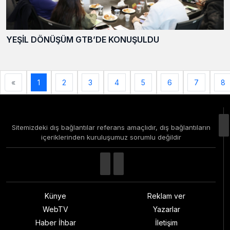
YEŞİL DÖNÜŞÜM GTB’DE KONUŞULDU
«
1
2
3
4
5
6
7
8
Sitemizdeki dış bağlantılar referans amaçlıdır, dış bağlantıların
içeriklerinden kuruluşumuz sorumlu değildir
Künye
Reklam ver
WebTV
Yazarlar
Haber İhbar
İletişim