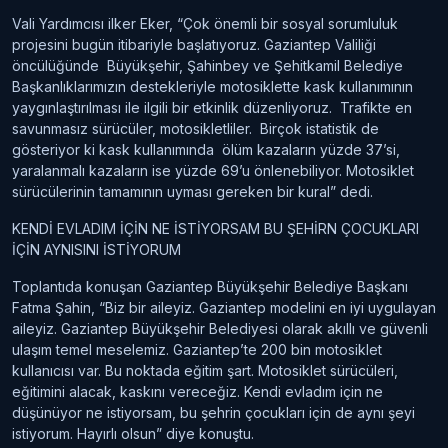
Vali Yardımcısı ilker Eker, “Çok önemli bir sosyal sorumluluk
projesini bugün itibariyle başlatıyoruz. Gaziantep Valiliği
öncülüğünde Büyükşehir, Şahinbey ve Şehitkamil Belediye
Başkanlıklarımızın destekleriyle motosiklette kask kullanımının
yaygınlaştırılması ile ilgili bir etkinlik düzenliyoruz. Trafikte en
savunmasız sürücüler, motosikletliler. Birçok istatistik de
gösteriyor ki kask kullanımında ölüm kazaların yüzde 37’si,
yaralanmalı kazaların ise yüzde 69’u önlenebiliyor. Motosiklet
sürücülerinin tamamının uyması gereken bir kural” dedi.
KENDİ EVLADIM İÇİN NE İSTİYORSAM BU ŞEHİRN ÇOCUKLARI
İÇİN AYNISINI İSTİYORUM
Toplantıda konuşan Gaziantep Büyükşehir Belediye Başkanı
Fatma Şahin, “Biz bir aileyiz. Gaziantep modelini en iyi uygulayan
aileyiz. Gaziantep Büyükşehir Belediyesi olarak akıllı ve güvenli
ulaşım temel meselemiz. Gaziantep’te 200 bin motosiklet
kullanıcısı var. Bu noktada eğitim şart. Motosiklet sürücüleri,
eğitimini alacak, kaskını vereceğiz. Kendi evladım için ne
düşünüyor ne istiyorsam, bu şehrin çocukları için de aynı şeyi
istiyorum. Hayırlı olsun” diye konuştu.