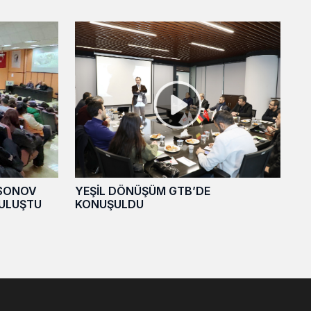
SONOV
YEŞİL DÖNÜŞÜM GTB’DE
BULUŞTU
KONUŞULDU