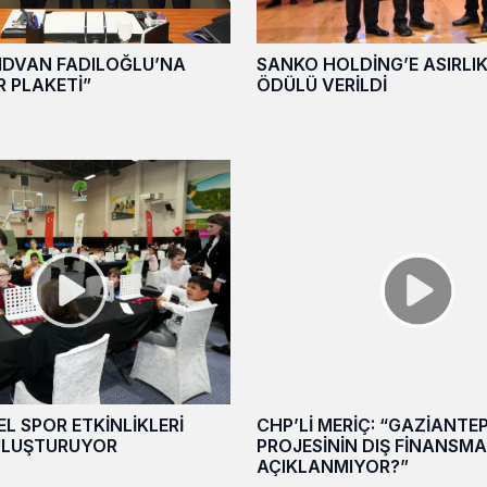
IDVAN FADILOĞLU’NA
SANKO HOLDİNG’E ASIRLIK
 PLAKETİ”
ÖDÜLÜ VERİLDİ
L SPOR ETKİNLİKLERİ
CHP’Lİ MERİÇ: “GAZİANTE
BULUŞTURUYOR
PROJESİNİN DIŞ FİNANSM
AÇIKLANMIYOR?”