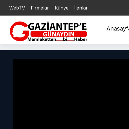
WebTV
Firmalar
YARIM : 21.222,43
Künye
İlanlar
ÇEYREK : 10.644,48
Anasayf