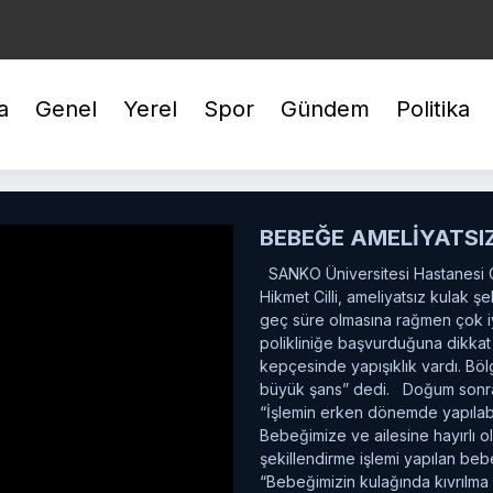
BİLEZİK : 6.067,35
GÜMÜŞ : 97,48
USD : 47,678
a
Genel
Yerel
Spor
Gündem
Politika
BEBEĞE AMELİYATSIZ
SANKO Üniversitesi Hastanesi Ç
Hikmet Cilli, ameliyatsız kulak ş
geç süre olmasına rağmen çok iy
polikliniğe başvurduğuna dikkat 
kepçesinde yapışıklık vardı. Bö
büyük şans” dedi. Doğum sonrası 
“İşlemin erken dönemde yapılabi
Bebeğimize ve ailesine hayırlı o
şekillendirme işlemi yapılan bebe
“Bebeğimizin kulağında kıvrılma 