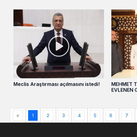
Meclis Araştırması açılmasını istedi!
MEHMET 
EVLENEN G
«
1
2
3
4
5
6
7