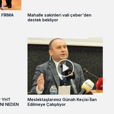
 FİRMA
Mahalle sakinleri vali çeber'den
destek bekliyor
P YHT
Meslektaşlarımız Günah Keçisi İlan
ANI NEDEN
Edilmeye Çalışılıyor