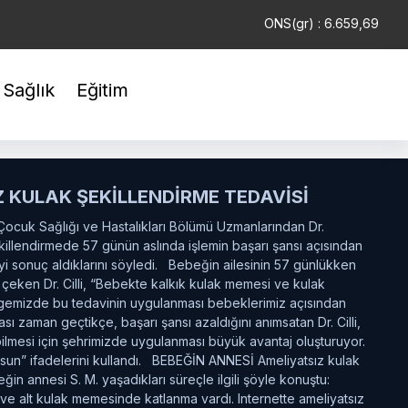
7
EUR : 55,1254
ONS(gr) : 6.659,69
TAM : 42.577,9
Sağlık
Eğitim
 KULAK ŞEKİLLENDİRME TEDAVİSİ
ocuk Sağlığı ve Hastalıkları Bölümü Uzmanlarından Dr.
ekillendirmede 57 günün aslında işlemin başarı şansı açısından
i sonuç aldıklarını söyledi. Bebeğin ailesinin 57 günlükken
çeken Dr. Cilli, “Bebekte kalkık kulak memesi ve kulak
lgemizde bu tedavinin uygulanması bebeklerimiz açısından
zaman geçtikçe, başarı şansı azaldığını anımsatan Dr. Cilli,
lmesi için şehrimizde uygulanması büyük avantaj oluşturuyor.
lsun” ifadelerini kullandı. BEBEĞİN ANNESİ Ameliyatsız kulak
ğin annesi S. M. yaşadıkları süreçle ilgili şöyle konuştu:
ve alt kulak memesinde katlanma vardı. Internette ameliyatsız