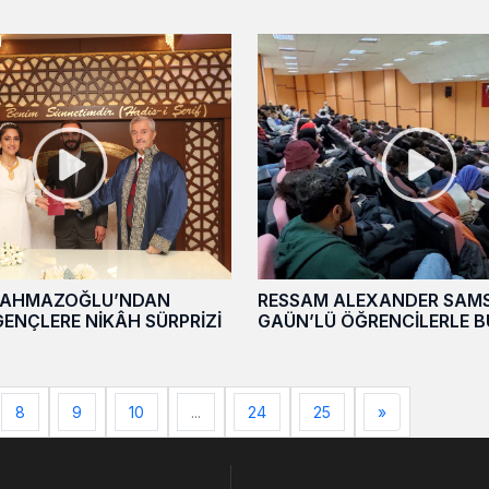
TAHMAZOĞLU’NDAN
RESSAM ALEXANDER SAM
ENÇLERE NİKÂH SÜRPRİZİ
GAÜN’LÜ ÖĞRENCİLERLE 
8
9
10
...
24
25
»