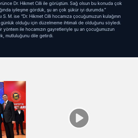
örünce Dr. Hikmet Cilli ile görüştüm. Sağ olsun bu konuda çok
ağında iyileşme gördük, şu an çok şükür iyi durumda.”
S. M. ise “Dr. Hikmet Cilli hocamıza çocuğumuzun kulağının
57 günlük olduğu için düzelmeme ihtimali de olduğunu söyledi.
 bir yöntem ile hocamızın gayretleriyle şu an çocuğumuzun
, mutluluğunu dile getirdi.