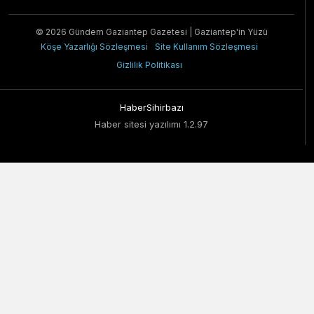
© 2026 Gündem Gaziantep Gazetesi | Gaziantep'in Yüzü
Köşe Yazarlığı Sözleşmesi
Site Kullanım Sözleşmesi
Gizlilik Politikası
HaberSihirbazı
Haber sitesi yazılımı 1.2.97