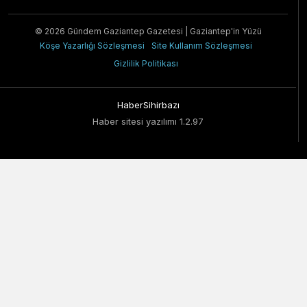
© 2026 Gündem Gaziantep Gazetesi | Gaziantep'in Yüzü
Köşe Yazarlığı Sözleşmesi
Site Kullanım Sözleşmesi
Gizlilik Politikası
HaberSihirbazı
Haber sitesi yazılımı 1.2.97