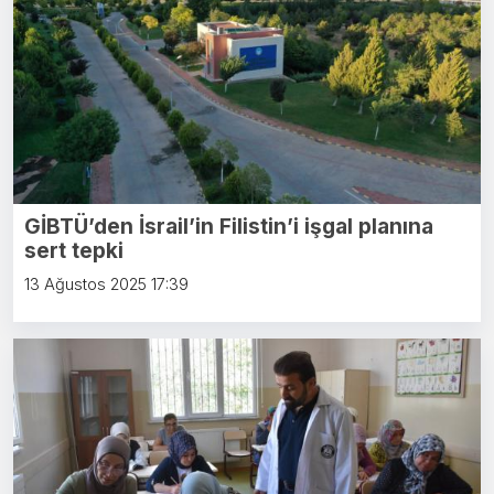
GİBTÜ’den İsrail’in Filistin’i işgal planına
sert tepki
13 Ağustos 2025 17:39