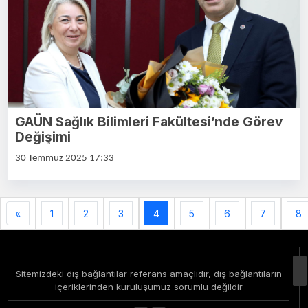
GAÜN Sağlık Bilimleri Fakültesi’nde Görev
Değişimi
30 Temmuz 2025 17:33
«
1
2
3
4
5
6
7
8
Sitemizdeki dış bağlantılar referans amaçlıdır, dış bağlantıların
içeriklerinden kuruluşumuz sorumlu değildir