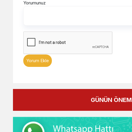
Yorumunuz
Yorum Ekle
GÜNÜN ÖNEML