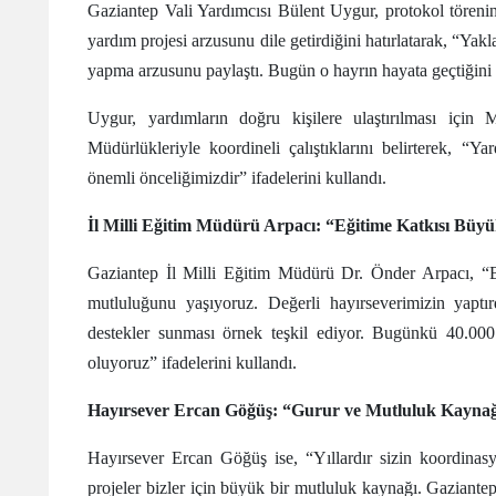
Gaziantep Vali Yardımcısı Bülent Uygur, protokol töreni
yardım projesi arzusunu dile getirdiğini hatırlatarak, “Yak
yapma arzusunu paylaştı. Bugün o hayrın hayata geçtiği
Uygur, yardımların doğru kişilere ulaştırılması için 
Müdürlükleriyle koordineli çalıştıklarını belirterek, “Y
önemli önceliğimizdir” ifadelerini kullandı.
İl Milli Eğitim Müdürü Arpacı: “Eğitime Katkısı Büy
Gaziantep İl Milli Eğitim Müdürü Dr. Önder Arpacı, “B
mutluluğunu yaşıyoruz. Değerli hayırseverimizin yaptır
destekler sunması örnek teşkil ediyor. Bugünkü 40.00
oluyoruz” ifadelerini kullandı.
Hayırsever Ercan Göğüş: “Gurur ve Mutluluk Kaynağ
Hayırsever Ercan Göğüş ise, “Yıllardır sizin koordinas
projeler bizler için büyük bir mutluluk kaynağı. Gaziant