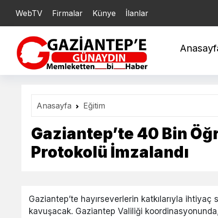
BİLEZİK : 5.941,68
WebTV
Firmalar
GÜMÜŞ : 93,81
Künye
İlanlar
USD : 47,6979
Anasayf
Anasayfa
Eğitim
Gaziantep’te 40 Bin Öğ
Protokolü İmzalandı
Gaziantep’te hayırseverlerin katkılarıyla ihtiyaç 
kavuşacak. Gaziantep Valiliği koordinasyonund