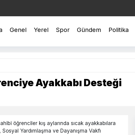
EUR : 54,9758
ONS(gr) : 6.490,12
TAM : 41.696,03
a
Genel
Yerel
Spor
Gündem
Politika
renciye Ayakkabı Desteği
sahibi öğrenciler kış aylarında sıcak ayakkabılara
a, Sosyal Yardımlaşma ve Dayanışma Vakfı