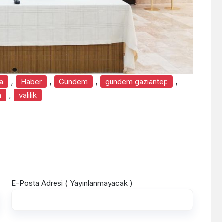
,
,
,
,
a
Haber
Gündem
gündem gaziantep
,
m
valilik
E-Posta Adresi ( Yayınlanmayacak )