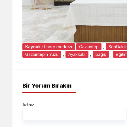
,
Kaynak :
haber merkezi
Gaziantep
SonDakik
,
,
,
Gaziantepin Yüzü
Ayakkabı
bağış
eğiti
Bir Yorum Bırakın
Adınız