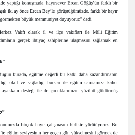
nde yaptığı konuşmada, hayırsever Ercan Göğüş’ün farklı bir
laşık iki ay önce Ercan Bey’le görüştüğümüzde, farklı bir hayır
ni görmekten büyük memnuniyet duyuyoruz” dedi.
Merkez Vakfı olarak il ve ilçe vakıfları ile Milli Eğitim
ardımların gerçek ihtiyaç sahiplerine ulaşmasını sağlamak en
ük”
ugün burada, eğitime değerli bir katkı daha kazandırmanın
dığı okul ve sağladığı burslar ile eğitim camiamıza kalıcı
0 ayakkabı desteği ile de çocuklarımızın yüzünü güldürmüş
ı”
yonunuzda birçok hayır çalışmasını birlikte yürütüyoruz. Bu
ep’te eğitim seviyesinin her geçen gün yükselmesini görmek de