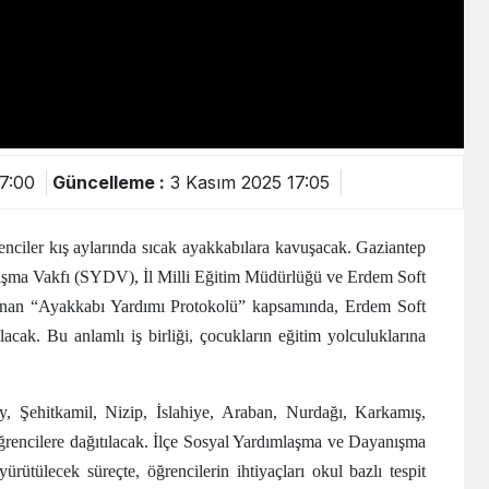
7:00
Güncelleme :
3 Kasım 2025 17:05
ğrenciler kış aylarında sıcak ayakkabılara kavuşacak. Gaziantep
ışma Vakfı (SYDV), İl Milli Eğitim Müdürlüğü ve Erdem Soft
alanan “Ayakkabı Yardımı Protokolü” kapsamında, Erdem Soft
acak. Bu anlamlı iş birliği, çocukların eğitim yolculuklarına
y, Şehitkamil, Nizip, İslahiye, Araban, Nurdağı, Karkamış,
 öğrencilere dağıtılacak. İlçe Sosyal Yardımlaşma ve Dayanışma
yürütülecek süreçte, öğrencilerin ihtiyaçları okul bazlı tespit