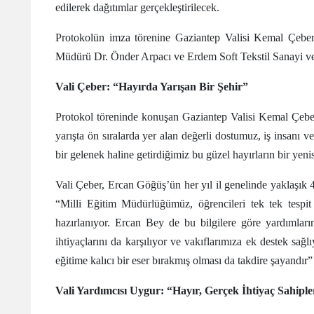
edilerek dağıtımlar gerçekleştirilecek.
Protokolün imza törenine Gaziantep Valisi Kemal Çeber’
Müdürü Dr. Önder Arpacı ve Erdem Soft Tekstil Sanayi ve T
Vali Çeber: “Hayırda Yarışan Bir Şehir”
Protokol töreninde konuşan Gaziantep Valisi Kemal Çeber
yarışta ön sıralarda yer alan değerli dostumuz, iş insanı 
bir gelenek haline getirdiğimiz bu güzel hayırların bir yen
Vali Çeber, Ercan Göğüş’ün her yıl il genelinde yaklaşık 40
“Milli Eğitim Müdürlüğümüz, öğrencileri tek tek tespit
hazırlanıyor. Ercan Bey de bu bilgilere göre yardımlarını
ihtiyaçlarını da karşılıyor ve vakıflarımıza ek destek sağ
eğitime kalıcı bir eser bırakmış olması da takdire şayandır” 
Vali Yardımcısı Uygur: “Hayır, Gerçek İhtiyaç Sahipler