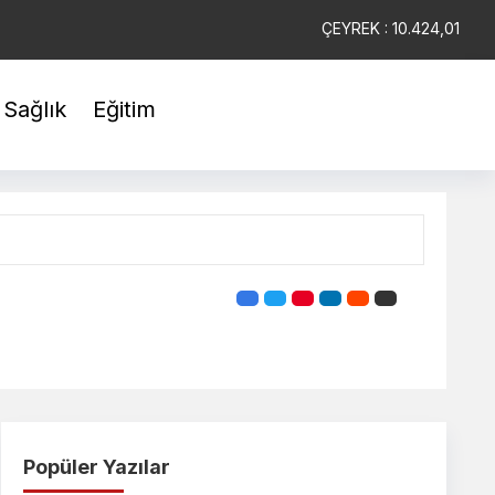
YARIM : 20.782,87
ÇEYREK : 10.424,01
BİLEZİK : 5.941,68
Sağlık
Eğitim
Popüler Yazılar