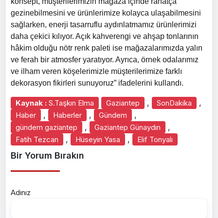
konsept, müşterilerimizin mağaza içinde rahatça
gezinebilmesini ve ürünlerimize kolayca ulaşabilmesini
sağlarken, enerji tasarruflu aydınlatmamız ürünlerimizi
daha çekici kılıyor. Açık kahverengi ve ahşap tonlarının
hâkim olduğu nötr renk paleti ise mağazalarımızda yalın
ve ferah bir atmosfer yaratıyor. Ayrıca, örnek odalarımız
ve ilham veren köşelerimizle müşterilerimize farklı
dekorasyon fikirleri sunuyoruz” ifadelerini kullandı.
,
,
Kaynak :
S.Taşkın Elma
Gaziantep
SonDakika
,
,
,
Haber
Haberler
Gündem
,
,
gündem gaziantep
Gaziantep Günaydın
,
,
Fatih Tezcan
Hüseyin Yasa
Elif Tonyalı
Bir Yorum Bırakın
Adınız