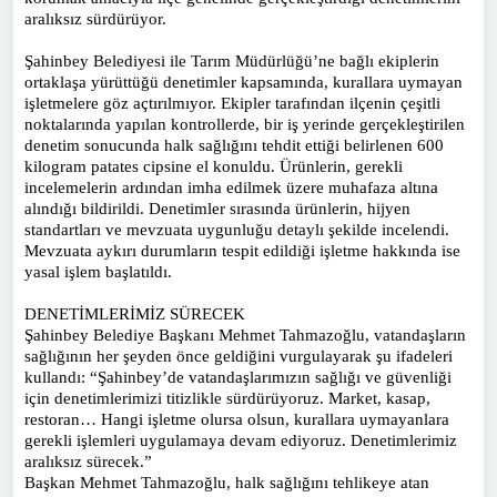
aralıksız sürdürüyor.
Şahinbey Belediyesi ile Tarım Müdürlüğü’ne bağlı ekiplerin
ortaklaşa yürüttüğü denetimler kapsamında, kurallara uymayan
işletmelere göz açtırılmıyor. Ekipler tarafından ilçenin çeşitli
noktalarında yapılan kontrollerde, bir iş yerinde gerçekleştirilen
denetim sonucunda halk sağlığını tehdit ettiği belirlenen 600
kilogram patates cipsine el konuldu. Ürünlerin, gerekli
incelemelerin ardından imha edilmek üzere muhafaza altına
alındığı bildirildi. Denetimler sırasında ürünlerin, hijyen
standartları ve mevzuata uygunluğu detaylı şekilde incelendi.
Mevzuata aykırı durumların tespit edildiği işletme hakkında ise
yasal işlem başlatıldı.
DENETİMLERİMİZ SÜRECEK
Şahinbey Belediye Başkanı Mehmet Tahmazoğlu, vatandaşların
sağlığının her şeyden önce geldiğini vurgulayarak şu ifadeleri
kullandı: “Şahinbey’de vatandaşlarımızın sağlığı ve güvenliği
için denetimlerimizi titizlikle sürdürüyoruz. Market, kasap,
restoran… Hangi işletme olursa olsun, kurallara uymayanlara
gerekli işlemleri uygulamaya devam ediyoruz. Denetimlerimiz
aralıksız sürecek.”
Başkan Mehmet Tahmazoğlu, halk sağlığını tehlikeye atan