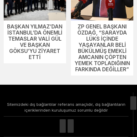
BAŞKAN YILMAZ’DAN
ZP GENEL BAŞKANI
İSTANBUL’DA ÖNEMLİ
ÖZDAĞ, “SARAYDA
TEMASLAR VALİ GÜL
LÜKS İÇİNDE
VE BAŞKAN
YAŞAYANLAR BELİ
GÖKSU’YU ZİYARET
BÜKÜLMÜŞ EMEKLİ
ETTİ
AMCANIN ÇÖPTEN
YEMEK TOPLADIĞININ
FARKINDA DEĞİLLER”
Sitemizdeki dış bağlantılar referans amaçlıdır, dış bağlantıların
içeriklerinden kuruluşumuz sorumlu değildir