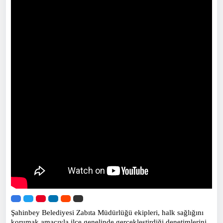
Şahinbey Belediyesi Zabıta Müdürlüğü ekipleri, halk sağlığını
korumak amacıyla ilçe genelinde gerçekleştirdiği denetimlerini