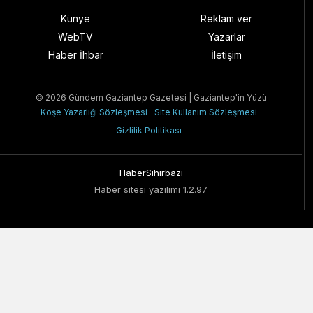
Künye
Reklam ver
WebTV
Yazarlar
Haber İhbar
İletişim
© 2026 Gündem Gaziantep Gazetesi | Gaziantep'in Yüzü
Köşe Yazarlığı Sözleşmesi
Site Kullanım Sözleşmesi
Gizlilik Politikası
HaberSihirbazı
Haber sitesi yazılımı 1.2.97