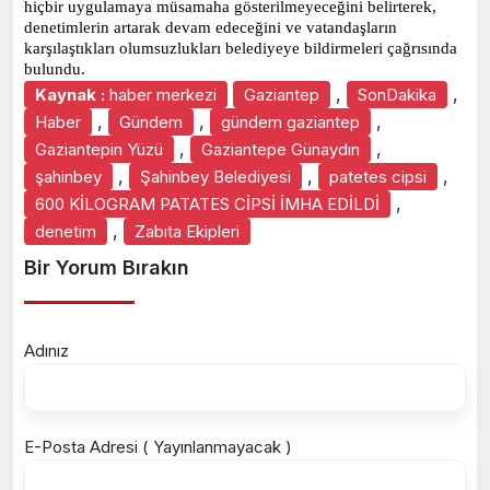
hiçbir uygulamaya müsamaha gösterilmeyeceğini belirterek,
denetimlerin artarak devam edeceğini ve vatandaşların
karşılaştıkları olumsuzlukları belediyeye bildirmeleri çağrısında
bulundu.
,
,
Kaynak :
haber merkezi
Gaziantep
SonDakika
,
,
,
Haber
Gündem
gündem gaziantep
,
,
Gaziantepin Yüzü
Gaziantepe Günaydın
,
,
,
şahinbey
Şahinbey Belediyesi
patetes cipsi
,
600 KİLOGRAM PATATES CİPSİ İMHA EDİLDİ
,
denetim
Zabıta Ekipleri
Bir Yorum Bırakın
Adınız
E-Posta Adresi ( Yayınlanmayacak )