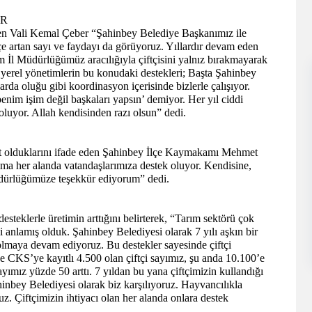
OR
lirten Vali Kemal Çeber “Şahinbey Belediye Başkanımız ile
çe artan sayı ve faydayı da görüyoruz. Yıllardır devam eden
m İl Müdürlüğümüz aracılığıyla çiftçisini yalnız bırakmayarak
k yerel yönetimlerin bu konudaki destekleri; Başta Şahinbey
da oluğu gibi koordinasyon içerisinde bizlerle çalışıyor.
nim işim değil başkaları yapsın’ demiyor. Her yıl ciddi
oluyor. Allah kendisinden razı olsun” dedi.
hit olduklarını ifade eden Şahinbey İlçe Kaymakamı Mehmet
a her alanda vatandaşlarımıza destek oluyor. Kendisine,
üdürlüğümüze teşekkür ediyorum” dedi.
eklerle üretimin arttığını belirterek, “Tarım sektörü çok
 anlamış olduk. Şahinbey Belediyesi olarak 7 yılı aşkın bir
k olmaya devam ediyoruz. Bu destekler sayesinde çiftçi
e CKS’ye kayıtlı 4.500 olan çiftçi sayımız, şu anda 10.100’e
yımız yüzde 50 arttı. 7 yıldan bu yana çiftçimizin kullandığı
inbey Belediyesi olarak biz karşılıyoruz. Hayvancılıkla
. Çiftçimizin ihtiyacı olan her alanda onlara destek