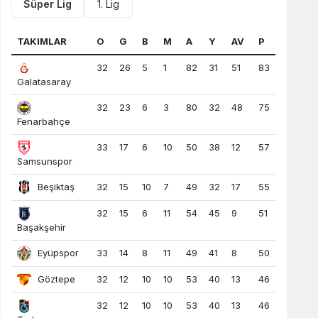
Süper Lig
1. Lig
TAKIMLAR
O
G
B
M
A
Y
AV
P
32
26
5
1
82
31
51
83
Galatasaray
32
23
6
3
80
32
48
75
Fenarbahçe
33
17
6
10
50
38
12
57
Samsunspor
Beşiktaş
32
15
10
7
49
32
17
55
32
15
6
11
54
45
9
51
Başakşehir
Eyüpspor
33
14
8
11
49
41
8
50
Göztepe
32
12
10
10
53
40
13
46
32
12
10
10
53
40
13
46