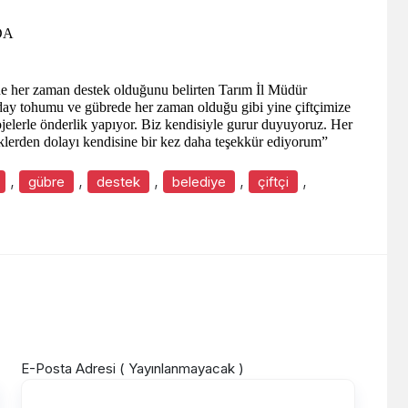
DA
rine her zaman destek olduğunu belirten Tarım İl Müdür
ay tohumu ve gübrede her zaman olduğu gibi yine çiftçimize
lerle önderlik yapıyor. Biz kendisiyle gurur duyuyoruz. Her
teklerden dolayı kendisine bir kez daha teşekkür ediyorum”
,
,
,
,
,
gübre
destek
belediye
çiftçi
E-Posta Adresi ( Yayınlanmayacak )