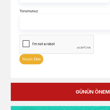
Yorumunuz
Yorum Ekle
GÜNÜN ÖNEML