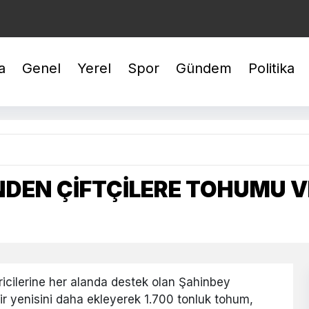
EYREK : 10.424,01
BİLEZİK : 5.941,68
GÜMÜŞ : 93,46
a
Genel
Yerel
Spor
Gündem
Politika
NDEN ÇİFTÇİLERE TOHUMU V
iricilerine her alanda destek olan Şahinbey
 yenisini daha ekleyerek 1.700 tonluk tohum,