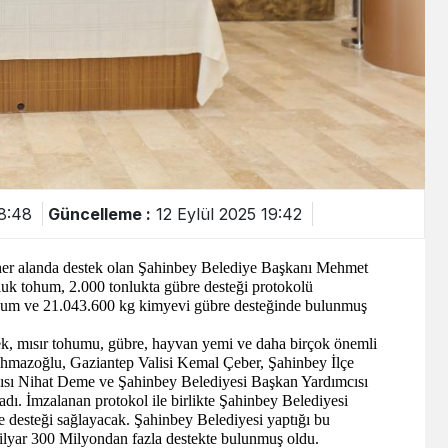
8:48
Güncelleme :
12 Eylül 2025 19:42
ne her alanda destek olan Şahinbey Belediye Başkanı Mehmet
luk tohum, 2.000 tonlukta gübre desteği protokolü
ohum ve 21.043.600 kg kimyevi gübre desteğinde bulunmuş
imek, mısır tohumu, gübre, hayvan yemi ve daha birçok önemli
hmazoğlu, Gaziantep Valisi Kemal Çeber, Şahinbey İlçe
ı Nihat Deme ve Şahinbey Belediyesi Başkan Yardımcısı
ladı. İmzalanan protokol ile birlikte Şahinbey Belediyesi
e desteği sağlayacak. Şahinbey Belediyesi yaptığı bu
1 Milyar 300 Milyondan fazla destekte bulunmuş oldu.