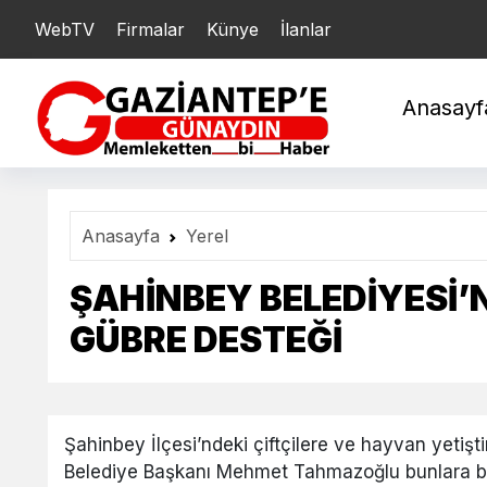
WebTV
Firmalar
Künye
İlanlar
YARIM : 20.782,87
Ç
Anasayf
Anasayfa
Yerel
ŞAHİNBEY BELEDİYESİ’
GÜBRE DESTEĞİ
Şahinbey İlçesi’ndeki çiftçilere ve hayvan yetişt
Belediye Başkanı Mehmet Tahmazoğlu bunlara bir