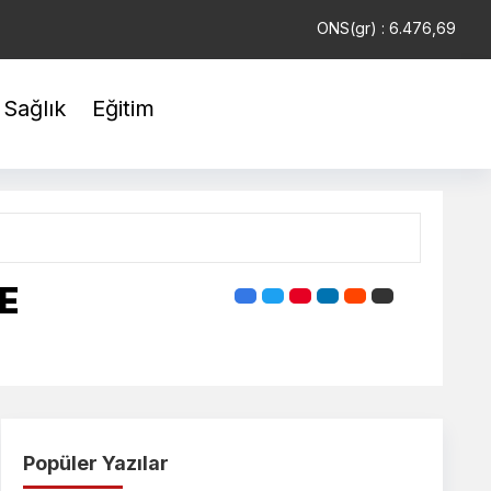
USD : 47,5846
EUR : 54,9432
ONS(gr) : 6.476,69
Sağlık
Eğitim
E
Popüler Yazılar