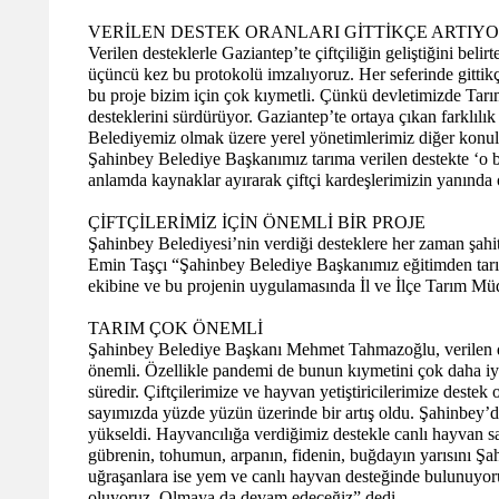
VERİLEN DESTEK ORANLARI GİTTİKÇE ARTIY
Verilen desteklerle Gaziantep’te çiftçiliğin geliştiğini be
üçüncü kez bu protokolü imzalıyoruz. Her seferinde gittik
bu proje bizim için çok kıymetli. Çünkü devletimizde Tarı
desteklerini sürdürüyor. Gaziantep’te ortaya çıkan farklılı
Belediyemiz olmak üzere yerel yönetimlerimiz diğer konular
Şahinbey Belediye Başkanımız tarıma verilen destekte ‘o be
anlamda kaynaklar ayırarak çiftçi kardeşlerimizin yanında 
ÇİFTÇİLERİMİZ İÇİN ÖNEMLİ BİR PROJE
Şahinbey Belediyesi’nin verdiği desteklere her zaman şa
Emin Taşçı “Şahinbey Belediye Başkanımız eğitimden tarım
ekibine ve bu projenin uygulamasında İl ve İlçe Tarım M
TARIM ÇOK ÖNEMLİ
Şahinbey Belediye Başkanı Mehmet Tahmazoğlu, verilen dest
önemli. Özellikle pandemi de bunun kıymetini çok daha iyi
süredir. Çiftçilerimize ve hayvan yetiştiricilerimize deste
sayımızda yüzde yüzün üzerinde bir artış oldu. Şahinbey’d
yükseldi. Hayvancılığa verdiğimiz destekle canlı hayvan sa
gübrenin, tohumun, arpanın, fidenin, buğdayın yarısını Şah
uğraşanlara ise yem ve canlı hayvan desteğinde bulunuyoruz
oluyoruz. Olmaya da devam edeceğiz” dedi.