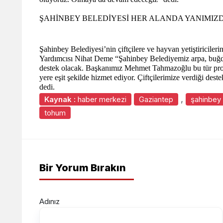
ŞAHİNBEY BELEDİYESİ HER ALANDA YANIMIZ
Şahinbey Belediyesi’nin çiftçilere ve hayvan yetiştiricile
Yardımcısı Nihat Deme “Şahinbey Belediyemiz arpa, buğd
destek olacak. Başkanımız Mehmet Tahmazoğlu bu tür proje
yere eşit şekilde hizmet ediyor. Çiftçilerimize verdiği des
dedi.
,
Kaynak :
haber merkezi
Gaziantep
şahinbey
tohum
Bir Yorum Bırakın
Adınız