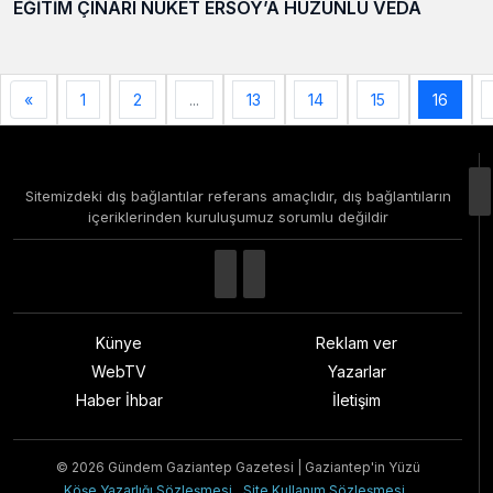
EĞİTİM ÇINARI NÜKET ERSOY’A HÜZÜNLÜ VEDA
«
1
2
...
13
14
15
16
Sitemizdeki dış bağlantılar referans amaçlıdır, dış bağlantıların
içeriklerinden kuruluşumuz sorumlu değildir
Künye
Reklam ver
WebTV
Yazarlar
Haber İhbar
İletişim
© 2026 Gündem Gaziantep Gazetesi | Gaziantep'in Yüzü
Köşe Yazarlığı Sözleşmesi
Site Kullanım Sözleşmesi