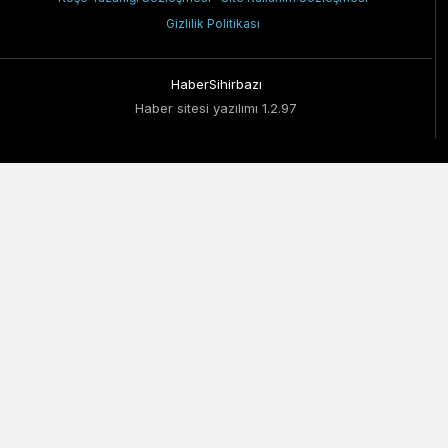
Gizlilik Politikası
HaberSihirbazı
Haber sitesi yazılımı 1.2.97