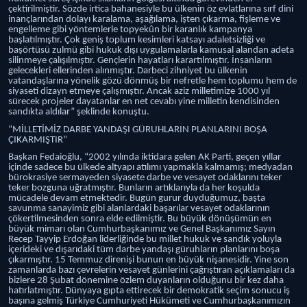
çektirilmiştir. Sözde irtica bahanesiyle bu ülkenin öz evlatlarına sırf dini
inançlarından dolayı karalama, aşağılama, işten çıkarma, fişleme ve
engelleme gibi yöntemlerle topyekûn bir karanlık kampanya
başlatılmıştır. Çok geniş toplum kesimleri katsayı adaletsizliği ve
başörtüsü zulmü gibi hukuk dışı uygulamalarla kamusal alandan adeta
silinmeye çalışılmıştır. Gençlerin hayatları karartılmıştır. İnsanların
gelecekleri ellerinden alınmıştır. Darbeci zihniyet bu ülkenin
vatandaşlarına yönelik gözü dönmüş bir nefretle hem toplumu hem de
siyaseti dizayn etmeye çalışmıştır. Ancak aziz milletimize 1000 yıl
sürecek projeler dayatanlar en net cevabı yine milletin kendisinden
sandıkta aldılar” şeklinde konuştu.
“MİLLETİMİZ DARBE YANDAŞI GÜRUHLARIN PLANLARINI BOŞA
ÇIKARMIŞTIR”
Başkan Fedaioğlu, “2002 yılında iktidara gelen AK Parti, geçen yıllar
içinde sadece bu ülkede altyapı atılımı yapmakla kalmamış; medyadan
bürokrasiye sermayeden siyasete darbe ve vesayet odaklarını teker
teker bozguna uğratmıştır. Bunların artıklarıyla da her koşulda
mücadele devam etmektedir. Bugün gurur duyduğumuz, başta
savunma sanayimiz gibi alanlardaki başarılar vesayet odaklarının
çökertilmesinden sonra elde edilmiştir. Bu büyük dönüşümün en
büyük mimarı olan Cumhurbaşkanımız ve Genel Başkanımız Sayın
Recep Tayyip Erdoğan liderliğinde bu millet hukuk ve sandık yoluyla
içerideki ve dışarıdaki tüm darbe yandaşı güruhların planlarını boşa
çıkarmıştır. 15 Temmuz direnişi bunun en büyük nişanesidir. Yine son
zamanlarda bazı çevrelerin vesayet günlerini çağrıştıran açıklamaları da
bizlere 28 Şubat dönemine özlem duyanların olduğunu bir kez daha
hatırlatmıştır. Dünyaya gıpta ettirecek bir demokratik seçim sonucu iş
başına gelmiş Türkiye Cumhuriyeti Hükümeti ve Cumhurbaşkanımızın