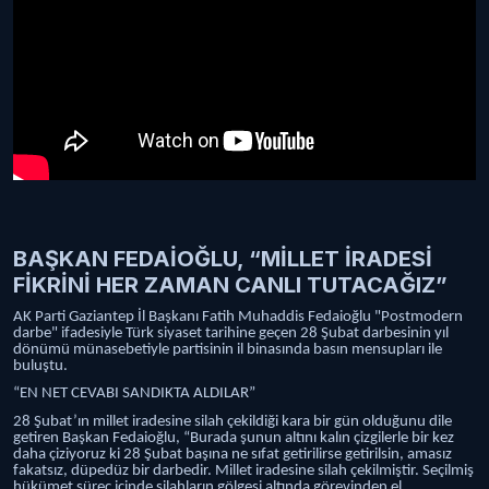
BAŞKAN FEDAİOĞLU, “MİLLET İRADESİ
FİKRİNİ HER ZAMAN CANLI TUTACAĞIZ”
AK Parti Gaziantep İl Başkanı Fatih Muhaddis Fedaioğlu "Postmodern
darbe" ifadesiyle Türk siyaset tarihine geçen 28 Şubat darbesinin yıl
dönümü münasebetiyle partisinin il binasında basın mensupları ile
buluştu.
“EN NET CEVABI SANDIKTA ALDILAR”
28 Şubat’ın millet iradesine silah çekildiği kara bir gün olduğunu dile
getiren Başkan Fedaioğlu, “Burada şunun altını kalın çizgilerle bir kez
daha çiziyoruz ki 28 Şubat başına ne sıfat getirilirse getirilsin, amasız
fakatsız, düpedüz bir darbedir. Millet iradesine silah çekilmiştir. Seçilmiş
hükümet süreç içinde silahların gölgesi altında görevinden el