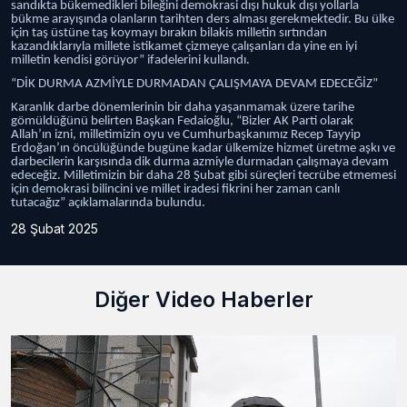
sandıkta bükemedikleri bileğini demokrasi dışı hukuk dışı yollarla
bükme arayışında olanların tarihten ders alması gerekmektedir. Bu ülke
için taş üstüne taş koymayı bırakın bilakis milletin sırtından
kazandıklarıyla millete istikamet çizmeye çalışanları da yine en iyi
milletin kendisi görüyor” ifadelerini kullandı.
“DİK DURMA AZMİYLE DURMADAN ÇALIŞMAYA DEVAM EDECEĞİZ”
Karanlık darbe dönemlerinin bir daha yaşanmamak üzere tarihe
gömüldüğünü belirten Başkan Fedaioğlu, “Bizler AK Parti olarak
Allah’ın izni, milletimizin oyu ve Cumhurbaşkanımız Recep Tayyip
Erdoğan’ın öncülüğünde bugüne kadar ülkemize hizmet üretme aşkı ve
darbecilerin karşısında dik durma azmiyle durmadan çalışmaya devam
edeceğiz. Milletimizin bir daha 28 Şubat gibi süreçleri tecrübe etmemesi
için demokrasi bilincini ve millet iradesi fikrini her zaman canlı
tutacağız” açıklamalarında bulundu.
28 Şubat 2025
Diğer Video Haberler