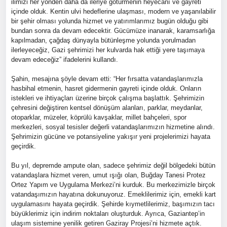
ilimizi her yönden daha da ileriye götürmenin heyecanı ve gayreti
içinde olduk. Kentin ulvi hedeflerine ulaşması, modern ve yaşanılabilir
bir şehir olması yolunda hizmet ve yatırımlarımız bugün olduğu gibi
bundan sonra da devam edecektir. Gücümüze inanarak, karamsarlığa
kapılmadan, çağdaş dünyayla bütünleşme yolunda yorulmadan
ilerleyeceğiz, Gazi şehrimizi her kulvarda hak ettiği yere taşımaya
devam edeceğiz” ifadelerini kullandı.
Şahin, mesajına şöyle devam etti: “Her fırsatta vatandaşlarımızla
hasbihal etmenin, hasret gidermenin gayreti içinde olduk. Onların
istekleri ve ihtiyaçları üzerine birçok çalışma başlattık. Şehrimizin
çehresini değiştiren kentsel dönüşüm alanları, parklar, meydanlar,
otoparklar, müzeler, köprülü kavşaklar, millet bahçeleri, spor
merkezleri, sosyal tesisler değerli vatandaşlarımızın hizmetine alındı.
Şehrimizin gücüne ve potansiyeline yakışır yeni projelerimizi hayata
geçirdik.
Bu yıl, depremde ampute olan, sadece şehrimiz değil bölgedeki bütün
vatandaşlara hizmet veren, umut ışığı olan, Buğday Tanesi Protez
Ortez Yapım ve Uygulama Merkezi’ni kurduk. Bu merkezimizle birçok
vatandaşımızın hayatına dokunuyoruz. Emeklilerimiz için, emekli kart
uygulamasını hayata geçirdik. Şehirde kıymetlilerimiz, başımızın tacı
büyüklerimiz için indirim noktaları oluşturduk. Ayrıca, Gaziantep’in
ulaşım sistemine yenilik getiren Gaziray Projesi’ni hizmete açtık.