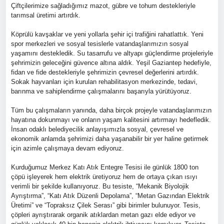
Çiftçilerimize sağladığımız mazot, gübre ve tohum destekleriyle
tarımsal üretimi artırdık.
Köprülü kavşaklar ve yeni yollarla şehir içi trafiğini rahatlattık. Yeni
spor merkezleri ve sosyal tesislerle vatandaşlarımızın sosyal
yaşamını destekledik. Su tasarrufu ve altyapı güçlendirme projeleriyle
şehrimizin geleceğini güvence altına aldık. Yeşil Gaziantep hedefiyle,
fidan ve fide destekleriyle şehrimizin çevresel değerlerini artırdık.
Sokak hayvanları için kurulan rehabilitasyon merkezinde, tedavi,
barınma ve sahiplendirme çalışmalarını başarıyla yürütüyoruz.
Tüm bu çalışmaların yanında, daha birçok projeyle vatandaşlarımızın
hayatına dokunmayı ve onların yaşam kalitesini artırmayı hedefledik.
İnsan odaklı belediyecilik anlayışımızla sosyal, çevresel ve
ekonomik anlamda şehrimizi daha yaşanabilir bir yer haline getirmek
için azimle çalışmaya devam ediyoruz.
Kurduğumuz Merkez Katı Atık Entegre Tesisi ile günlük 1800 ton
çöpü işleyerek hem elektrik üretiyoruz hem de ortaya çıkan ısıyı
verimli bir şekilde kullanıyoruz. Bu tesiste, “Mekanik Biyolojik
Ayrıştırma”, “Katı Atık Düzenli Depolama”, “Metan Gazından Elektrik
Üretimi” ve “Topraksız Çilek Serası” gibi birimler bulunuyor. Tesis,
çöpleri ayrıştırarak organik atıklardan metan gazı elde ediyor ve