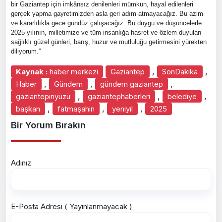
bir Gaziantep için imkânsız denilenleri mümkün, hayal edilenleri
gerçek yapma gayretimizden asla geri adım atmayacağız. Bu azim
ve kararlılıkla gece gündüz çalışacağız. Bu duygu ve düşüncelerle
2025 yılının, milletimize ve tüm insanlığa hasret ve özlem duyulan
sağlıklı güzel günleri, barış, huzur ve mutluluğu getirmesini yürekten
diliyorum.”
,
,
Kaynak :
haber merkezi
Gaziantep
SonDakika
,
,
,
Haber
Gündem
gündem gaziantep
,
,
,
gaziantepinyüzü
gaziantephaberleri
belediye
,
,
,
başkan
fatmaşahin
yeniyıl
2025
Bir Yorum Bırakın
Adınız
E-Posta Adresi ( Yayınlanmayacak )