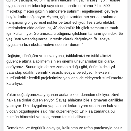
günlük yaklaşık 40 bin hanenin elektrik ihtiyacını karşılıyor. Tesiste
uygulanan ileri teknoloji sayesinde, saatte ortalama 7 bin 500
metreküp metan gazının atmosfere salınımı engellenerek çevreye
büyük katkı sağlanıyor. Ayrıca, çöp sızıntılarının yer altı sularına
karışması gibi çevresel riskler bertaraf ediliyor. Tesisteki elektrik
üretiminden elde edilen ısı, 40 dönümlük bir çilek serasını ısıtmak
için kullanılıyor. Seramızda ürettiğimiz çileklerin tamamı şehirdeki 65
yaş üstü vatandaşımıza ücretsiz olarak dağıtılıyor. Bu sosyal
uygulama bizi ekstra motive eden bir durum.”
Değişim, dönüşüm ve inovasyonu, istiklalimizi ve istikbalimizi
güvence altına alabilmemizin en önemli unsurlarından biri olarak
görüyoruz. Bunun için de her zaman olduğu gibi, önümüzdeki yıl
vatandaş odaklı, verimlilik esaslı, sosyal belediyecilik eksenli,
sürdürülebilir içerikli projelerimize yenilerini de ekleyerek sürdürmekte
kararlıyız.
Yakın coğrafyamızda yaşanan acılar bizleri derinden etkiliyor. Sivil
halka saldırılar düzenleniyor. Savaş ahlakına bile sığmayan canilikler
yapılıyor. Dini duygulara yapılan saldırıların yanı sıra insan hak ve
vicdan özgürlüğüne saldırılar düzenleniyor. En kısa zamanda bu
zulmün bitmesini ve uzlaşmanın tesisini diliyorum.
Demokrasi ve özgürlük anlayışı, kalkınma ve refah parolasıyla hazır