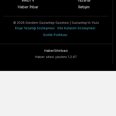
WebTV
Yazarlar
Haber İhbar
İletişim
© 2026 Gündem Gaziantep Gazetesi | Gaziantep'in Yüzü
Köşe Yazarlığı Sözleşmesi
Site Kullanım Sözleşmesi
Gizlilik Politikası
HaberSihirbazı
Haber sitesi yazılımı 1.2.97