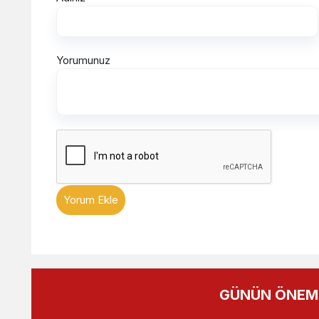
Yorumunuz
Yorum Ekle
GÜNÜN ÖNEML