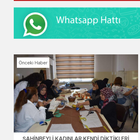
Önceki Haber
ŞAHİNBEYLİ KADINLAR KENDİ DİKTİKLERİ