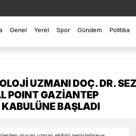
YREK : 10.644,48
BİLEZİK : 6.067,35
GÜMÜŞ : 97,48
a
Genel
Yerel
Spor
Gündem
Politika
LOJİ UZMANI DOÇ. DR. SE
L POINT GAZİANTEP
 KABULÜNE BAŞLADI
nlerden oluşan uzman ekibini genişletmeye