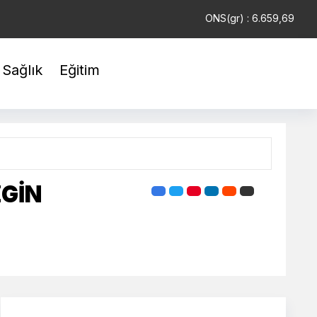
USD : 47,6787
EUR : 55,1254
ONS(gr) : 6.659,69
Sağlık
Eğitim
ZGİN