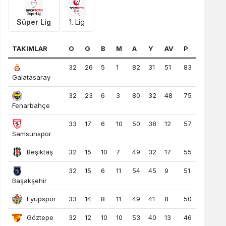
Süper Lig
1. Lig
TAKIMLAR
O
G
B
M
A
Y
AV
P
32
26
5
1
82
31
51
83
Galatasaray
32
23
6
3
80
32
48
75
Fenarbahçe
33
17
6
10
50
38
12
57
Samsunspor
Beşiktaş
32
15
10
7
49
32
17
55
32
15
6
11
54
45
9
51
Başakşehir
Eyüpspor
33
14
8
11
49
41
8
50
Göztepe
32
12
10
10
53
40
13
46