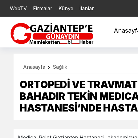
WebTV
Firmalar
Künye
İlanlar
YARIM : 21.222,43
ÇE
Anasayf
Anasayfa
Sağlık
ORTOPEDİ VE TRAVMATO
BAHADIR TEKİN MEDICA
HASTANESİ’NDE HASTA
Medical Point Gaziantep Hastanesi, akademisye