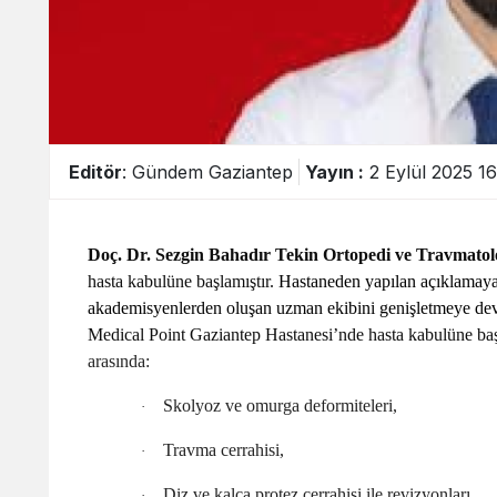
Editör
: Gündem Gaziantep
Yayın :
2 Eylül 2025 16
Doç. Dr. Sezgin Bahadır Tekin Ortopedi ve Travmato
hasta kabulüne başlamıştır.
Hastaneden yapılan açıklamaya
akademisyenlerden oluşan uzman ekibini genişletmeye deva
Medical Point Gaziantep Hastanesi’nde hasta kabulüne b
arasında:
Skolyoz ve omurga deformiteleri,
·
Travma cerrahisi,
·
Diz ve kalça protez cerrahisi ile revizyonları,
·