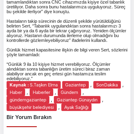
tamamlandıktan sonra CNC cihazımızda kişiye özel tabanlık
üretiliyor. Daha sonra bunu hastalarımıza uyguluyoruz. Süreç
bu şekilde ilerliyor” diye konuştu.
Hastaların takip sürecinin de düzenli şekilde yürütüldüğünü
belirten Sert, “Tabanlık uygulandıktan sonra hastalarımızı 3
ayda bir ya da 6 ayda bir tekrar çağırıyoruz. Yeniden ölçümler
alıyoruz. Hastanın durumunda ilerleme olup olmadığını bu
kontrollerde gözlemleyebiliyoruz” ifadelerini kullandı.
Günlük hizmet kapasitesine ilişkin de bilgi veren Sert, sözlerini
şöyle tamamladı:
“Günlük 9 ila 10 kişiye hizmet verebiliyoruz. Ölçümler
alındıktan sonra tabanlığın üretim süreci biraz zaman
alabiliyor ancak en geç ertesi gün hastamıza teslim
edebiliyoruz.”
,
,
Kaynak :
S.Taşkın Elma
Gaziantep
SonDakika
,
,
,
Haber
Haberler
Gündem
,
,
gündemgaziantep
Gaziantep Günaydın
,
büyükşehir belediyesi
Ayak Sağlığı
Bir Yorum Bırakın