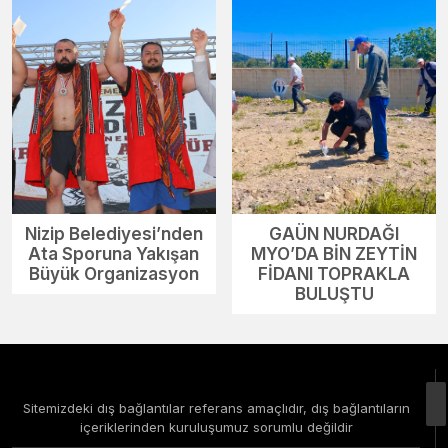
Nizip Belediyesi’nden
GAÜN NURDAĞI
Ata Sporuna Yakışan
MYO’DA BİN ZEYTİN
Büyük Organizasyon
FİDANI TOPRAKLA
BULUŞTU
Sitemizdeki dış bağlantılar referans amaçlıdır, dış bağlantıların
içeriklerinden kuruluşumuz sorumlu değildir