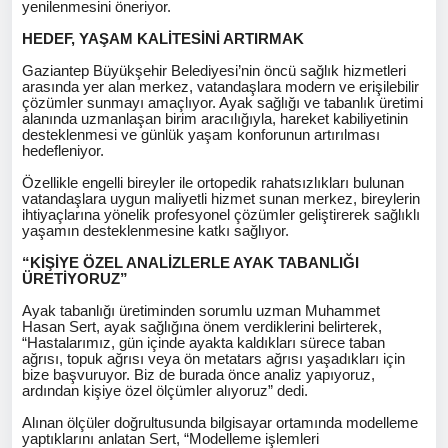
yenilenmesini öneriyor.
HEDEF, YAŞAM KALİTESİNİ ARTIRMAK
Gaziantep Büyükşehir Belediyesi’nin öncü sağlık hizmetleri
arasında yer alan merkez, vatandaşlara modern ve erişilebilir
çözümler sunmayı amaçlıyor. Ayak sağlığı ve tabanlık üretimi
alanında uzmanlaşan birim aracılığıyla, hareket kabiliyetinin
desteklenmesi ve günlük yaşam konforunun artırılması
hedefleniyor.
Özellikle engelli bireyler ile ortopedik rahatsızlıkları bulunan
vatandaşlara uygun maliyetli hizmet sunan merkez, bireylerin
ihtiyaçlarına yönelik profesyonel çözümler geliştirerek sağlıklı
yaşamın desteklenmesine katkı sağlıyor.
“KİŞİYE ÖZEL ANALİZLERLE AYAK TABANLIĞI
ÜRETİYORUZ”
Ayak tabanlığı üretiminden sorumlu uzman Muhammet
Hasan Sert, ayak sağlığına önem verdiklerini belirterek,
“Hastalarımız, gün içinde ayakta kaldıkları sürece taban
ağrısı, topuk ağrısı veya ön metatars ağrısı yaşadıkları için
bize başvuruyor. Biz de burada önce analiz yapıyoruz,
ardından kişiye özel ölçümler alıyoruz” dedi.
Alınan ölçüler doğrultusunda bilgisayar ortamında modelleme
yaptıklarını anlatan Sert, “Modelleme işlemleri