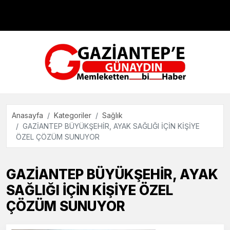
Çevre
Dünya
Teknoloji
Anasayfa
Kategoriler
Sağlık
GAZİANTEP BÜYÜKŞEHİR, AYAK SAĞLIĞI İÇİN KİŞİYE
ÖZEL ÇÖZÜM SUNUYOR
GAZİANTEP BÜYÜKŞEHİR, AYAK
SAĞLIĞI İÇİN KİŞİYE ÖZEL
ÇÖZÜM SUNUYOR