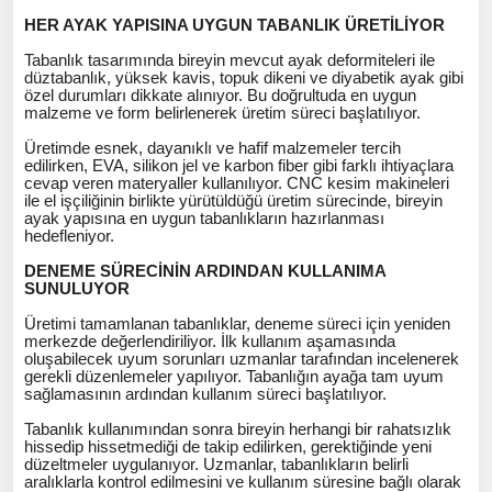
HER AYAK YAPISINA UYGUN TABANLIK ÜRETİLİYOR
Tabanlık tasarımında bireyin mevcut ayak deformiteleri ile
düztabanlık, yüksek kavis, topuk dikeni ve diyabetik ayak gibi
özel durumları dikkate alınıyor. Bu doğrultuda en uygun
malzeme ve form belirlenerek üretim süreci başlatılıyor.
Üretimde esnek, dayanıklı ve hafif malzemeler tercih
edilirken, EVA, silikon jel ve karbon fiber gibi farklı ihtiyaçlara
cevap veren materyaller kullanılıyor. CNC kesim makineleri
ile el işçiliğinin birlikte yürütüldüğü üretim sürecinde, bireyin
ayak yapısına en uygun tabanlıkların hazırlanması
hedefleniyor.
DENEME SÜRECİNİN ARDINDAN KULLANIMA
SUNULUYOR
Üretimi tamamlanan tabanlıklar, deneme süreci için yeniden
merkezde değerlendiriliyor. İlk kullanım aşamasında
oluşabilecek uyum sorunları uzmanlar tarafından incelenerek
gerekli düzenlemeler yapılıyor. Tabanlığın ayağa tam uyum
sağlamasının ardından kullanım süreci başlatılıyor.
Tabanlık kullanımından sonra bireyin herhangi bir rahatsızlık
hissedip hissetmediği de takip edilirken, gerektiğinde yeni
düzeltmeler uygulanıyor. Uzmanlar, tabanlıkların belirli
aralıklarla kontrol edilmesini ve kullanım süresine bağlı olarak