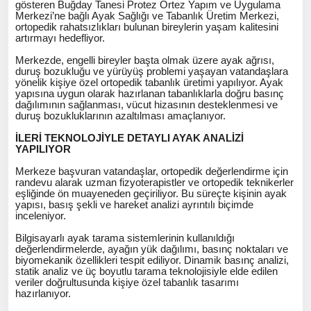
gösteren Buğday Tanesi Protez Ortez Yapım ve Uygulama
Merkezi’ne bağlı Ayak Sağlığı ve Tabanlık Üretim Merkezi,
ortopedik rahatsızlıkları bulunan bireylerin yaşam kalitesini
artırmayı hedefliyor.
Merkezde, engelli bireyler başta olmak üzere ayak ağrısı,
duruş bozukluğu ve yürüyüş problemi yaşayan vatandaşlara
yönelik kişiye özel ortopedik tabanlık üretimi yapılıyor. Ayak
yapısına uygun olarak hazırlanan tabanlıklarla doğru basınç
dağılımının sağlanması, vücut hizasının desteklenmesi ve
duruş bozukluklarının azaltılması amaçlanıyor.
İLERİ TEKNOLOJİYLE DETAYLI AYAK ANALİZİ
YAPILIYOR
Merkeze başvuran vatandaşlar, ortopedik değerlendirme için
randevu alarak uzman fizyoterapistler ve ortopedik teknikerler
eşliğinde ön muayeneden geçiriliyor. Bu süreçte kişinin ayak
yapısı, basış şekli ve hareket analizi ayrıntılı biçimde
inceleniyor.
Bilgisayarlı ayak tarama sistemlerinin kullanıldığı
değerlendirmelerde, ayağın yük dağılımı, basınç noktaları ve
biyomekanik özellikleri tespit ediliyor. Dinamik basınç analizi,
statik analiz ve üç boyutlu tarama teknolojisiyle elde edilen
veriler doğrultusunda kişiye özel tabanlık tasarımı
hazırlanıyor.