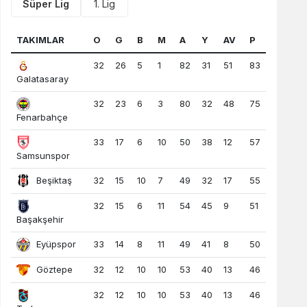
Süper Lig
1. Lig
TAKIMLAR
O
G
B
M
A
Y
AV
P
32
26
5
1
82
31
51
83
Galatasaray
32
23
6
3
80
32
48
75
Fenarbahçe
33
17
6
10
50
38
12
57
Samsunspor
Beşiktaş
32
15
10
7
49
32
17
55
32
15
6
11
54
45
9
51
Başakşehir
Eyüpspor
33
14
8
11
49
41
8
50
Göztepe
32
12
10
10
53
40
13
46
32
12
10
10
53
40
13
46