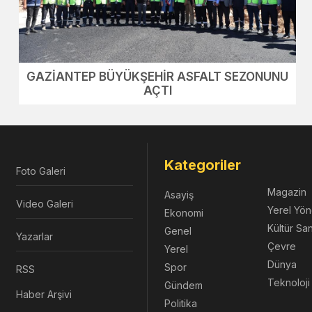
GAZİANTEP BÜYÜKŞEHİR ASFALT SEZONUNU
AÇTI
Kategoriler
Foto Galeri
Magazin
Asayiş
Video Galeri
Yerel Yön
Ekonomi
Kültür Sa
Genel
Yazarlar
Çevre
Yerel
Dünya
Spor
RSS
Teknoloji
Gündem
Haber Arşivi
Politika