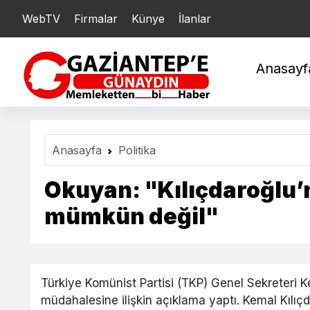
WebTV
Firmalar
Künye
İlanlar
YARIM : 21.222,43
ÇE
Anasayf
Anasayfa
Politika
Okuyan: "Kılıçdaroğlu
mümkün değil"
Türkiye Komünist Partisi (TKP) Genel Sekreteri 
müdahalesine ilişkin açıklama yaptı. Kemal Kılı