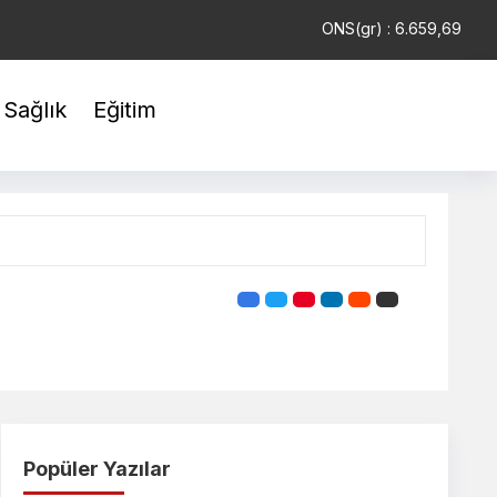
USD : 47,6787
EUR : 55,1254
ONS(gr) : 6.659,69
Sağlık
Eğitim
Popüler Yazılar