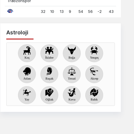
Trabzonspor
32
10
13
9
54
56
-2
43
Kasımpaşa
Konyaspor
33
12
7
14
41
45
-4
43
Astroloji
32
12
7
13
35
55
-20
43
Antalyaspor
Gaziantep
32
12
6
14
41
45
-4
42
Koç
İkizler
Boğa
Yengeç
FK
32
10
11
11
40
50
-10
41
Kayserispor
Aslan
Başak
Terazi
Akrep
Rizespor
32
12
4
16
38
50
-12
40
Yay
Oğlak
Kova
Balık
32
9
8
15
37
48
-11
35
Alanyaspor
Sivasspor
33
9
7
17
44
57
-13
34
Bodrum FK
32
9
7
16
24
37
-13
34