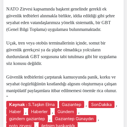
NATO Zirvesi kapsamında başkent genelinde gerekli ek
güvenlik tedbirleri alınmakla birlikte, iddia edildiği gibi şehre
seyahat eden vatandaşlarımıza yönelik sistematik, bir GBT
(Genel Bilgi Toplama) uygulaması bulunmamaktadır.
Uçak, tren veya otobüs terminallerinin içinde, somut bir
güvenlik gerekçesi ya da şüphe olmadıkça yolcuların
durdurularak GBT sorgusuna tabi tutulması gibi bir uygulama
söz konusu değildir.
Güvenlik tedbirlerini çarpıtarak kamuoyunda panik, korku ve
seyahat özgürlüğünün kısıtlandığı algısını oluşturmaya çalışan
manipülatif paylaşımlara itibar edilmemesi önemle rica olunur.
"
,
,
Kaynak :
S.Taşkın Elma
Gaziantep
SonDakika
,
,
,
Haber
Haberler
Gündem
,
,
gündem gaziantep
Gaziantep Günaydın
,
noto zirvesi
iletişim başkanlığı