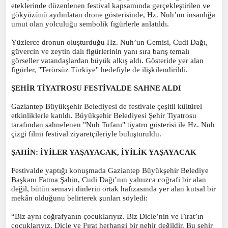
eteklerinde düzenlenen festival kapsamında gerçekleştirilen ve
gökyüzünü aydınlatan drone gösterisinde, Hz. Nuh’un insanlığa
umut olan yolculuğu sembolik figürlerle anlatıldı.
Yüzlerce dronun oluşturduğu Hz. Nuh’un Gemisi, Cudi Dağı,
güvercin ve zeytin dalı figürlerinin yanı sıra barış temalı
görseller vatandaşlardan büyük alkış aldı. Gösteride yer alan
figürler, "Terörsüz Türkiye" hedefiyle de ilişkilendirildi.
ŞEHİR TİYATROSU FESTİVALDE SAHNE ALDI
Gaziantep Büyükşehir Belediyesi de festivale çeşitli kültürel
etkinliklerle katıldı. Büyükşehir Belediyesi Şehir Tiyatrosu
tarafından sahnelenen "Nuh Tufanı" tiyatro gösterisi ile Hz. Nuh
çizgi filmi festival ziyaretçileriyle buluşturuldu.
ŞAHİN: İYİLER YAŞAYACAK, İYİLİK YAŞAYACAK
Festivalde yaptığı konuşmada Gaziantep Büyükşehir Belediye
Başkanı Fatma Şahin, Cudi Dağı’nın yalnızca coğrafi bir alan
değil, bütün semavi dinlerin ortak hafızasında yer alan kutsal bir
mekân olduğunu belirterek şunları söyledi:
“Biz aynı coğrafyanın çocuklarıyız. Biz Dicle’nin ve Fırat’ın
çocuklarıyız. Dicle ve Fırat herhangi bir nehir değildir. Bu şehir