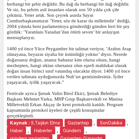
herhangi bir şehir değildir. Bu dağ da herhangi bir dağ değildir.
Ve siz, bu şehrin asil insanları olarak son 50 yılda çok çile
çektiniz. Yeter artık. Son çeyrek asırda Sayın
Cumhurbaşkanımızın ’Yeter, söz de karar da milletindir’ dediği,
2004 yılında beni parlamentoya gönderdiği günden beri bir şey
gördük: ’Yaratılanı Yaradan’dan ötürü seven’ bir anlayışın
mensuplarıyız.
1400 yıl önce Yüce Peygamber bir talimat veriyor, ’Arabın Arap
olmayana, beyazın siyaha bir üstünlüğü yoktur’ diyor. Nerede
doğarsanız doğun, ananız babanız kim olursa olsun, hangi
mezhepten, hangi ırktan olursanız olun eşrefi mahlukat olarak
doğan insan birinci sınıf vatandaş olacaktır diyor. 1400 yıl önce
verilen talimata uyduğunuzda Nuh’un gemisindesiniz. İyiler
yaşayacak, iyilik yaşayacak."
Festivale ayrıca Şırnak Valisi Birol Ekici, Şırnak Belediye
Başkanı Mehmet Yarka, MHP Grup Başkanvekili ve Manisa
Milletvekili Erkan Akçay ile kent protokolü katıldı. Program
kapsamında protokol üyeleri de çeşitli konuşmalar
gerçekleştirdi.
,
,
Kaynak :
S.Taşkın Elma
Gaziantep
SonDakika
,
,
,
Haber
Haberler
Gündem
,
,
gündem gaziantep
Gaziantep Günaydın