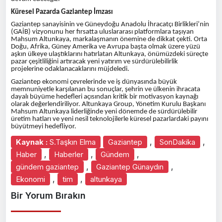
Küresel Pazarda Gaziantep İmzası
Gaziantep sanayisinin ve Güneydoğu Anadolu İhracatçı Birlikleri’nin
(GAİB) vizyonunu her fırsatta uluslararası platformlara taşıyan
Mahsum Altunkaya, markalaşmanın önemine de dikkat çekti. Orta
Doğu, Afrika, Güney Amerika ve Avrupa başta olmak üzere yüzü
aşkın ülkeye ulaştıklarını hatırlatan Altunkaya, önümüzdeki süreçte
pazar çeşitliliğini artıracak yeni yatırım ve sürdürülebilirlik
projelerine odaklanacaklarını müjdeledi.
Gaziantep ekonomi çevrelerinde ve iş dünyasında büyük
memnuniyetle karşılanan bu sonuçlar, şehrin ve ülkenin ihracata
dayalı büyüme hedefleri açısından kritik bir motivasyon kaynağı
olarak değerlendiriliyor. Altunkaya Group, Yönetim Kurulu Başkanı
Mahsum Altunkaya liderliğinde yeni dönemde de sürdürülebilir
üretim hatları ve yeni nesil teknolojilerle küresel pazarlardaki payını
büyütmeyi hedefliyor.
,
,
Kaynak :
S.Taşkın Elma
Gaziantep
SonDakika
,
,
,
Haber
Haberler
Gündem
,
,
gündem gaziantep
Gaziantep Günaydın
,
,
Ekonomi
tim
altunkaya
Bir Yorum Bırakın