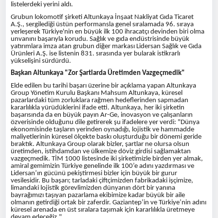
listelerdeki yerini aldı.
Grubun lokomotif şirketi Altunkaya İnşaat Nakliyat Gıda Ticaret
A.Ş., sergilediği üstün performansla genel sıralamada 96. sıraya
yerleşerek Türkiye'nin en büyük ilk 100 ihracatçı devinden biri olma
unvanını başarıyla korudu. Sağlık ve gıda endüstrisinde büyük
yatırımlara imza atan grubun diğer markası Lidersan Sağlık ve Gıda
Ürünleri A.Ş. ise listenin 831. sırasında yer bularak istikrarlı
yükselişini sürdürdü.
Başkan Altunkaya "Zor Şartlarda Üretimden Vazgeçmedik"
Elde edilen bu tarihi başarı üzerine bir açıklama yapan Altunkaya
Group Yönetim Kurulu Başkanı Mahsum Altunkaya, küresel
pazarlardaki tüm zorluklara rağmen hedeflerinden sapmadan
kararlılıkla yürüdüklerini ifade etti. Altunkaya, her iki şirketin
başarısında da en büyük payın Ar-Ge, inovasyon ve çalışanların
özverisinde olduğunu dile getirerek şu ifadelere yer verdi: "Dünya
ekonomisinde taşların yerinden oynadığı, lojistik ve hammadde
maliyetlerinin küresel ölçekte baskı oluşturduğu bir dönemi geride
bıraktık. Altunkaya Group olarak bizler, şartlar ne olursa olsun
üretimden, istihdamdan ve ülkemize döviz girdisi sağlamaktan
vazgeçmedik. TİM 1000 listesinde iki şirketimizle birden yer almak,
amiral gemimizin Türkiye genelinde ilk 100’e adını yazdırması ve
Lidersan’ın gücünü pekiştirmesi bizler için büyük bir gurur
vesilesidir. Bu başarı; tarladaki çiftçimizden fabrikadaki işçimize,
limandaki lojistik görevlimizden dünyanın dört bir yanına
bayrağımızı taşıyan pazarlama ekibimize kadar büyük bir aile
olmanın getirdiği ortak bir zaferdir. Gaziantep’in ve Türkiye’nin adını
küresel arenada en üst sıralara taşımak için kararlılıkla üretmeye
devam edeceğiz."