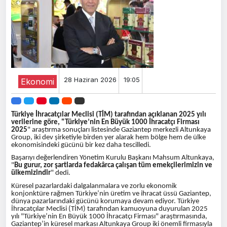
28 Haziran 2026
19:05
Ekonomi
Türkiye İhracatçılar Meclisi (TİM) tarafından açıklanan 2025 yılı
verilerine göre, "Türkiye’nin En Büyük 1000 İhracatçı Firması
2025
" araştırma sonuçları listesinde Gaziantep merkezli Altunkaya
Group, iki dev şirketiyle birden yer alarak hem bölge hem de ülke
ekonomisindeki gücünü bir kez daha tescilledi.
Başarıyı değerlendiren Yönetim Kurulu Başkanı Mahsum Altunkaya,
"
Bu gurur, zor şartlarda fedakârca çalışan tüm emekçilerimizin ve
ülkemizindir
" dedi.
Küresel pazarlardaki dalgalanmalara ve zorlu ekonomik
konjonktüre rağmen Türkiye’nin üretim ve ihracat üssü Gaziantep,
dünya pazarlarındaki gücünü korumaya devam ediyor. Türkiye
İhracatçılar Meclisi (TİM) tarafından kamuoyuna duyurulan 2025
yılı "Türkiye’nin En Büyük 1000 İhracatçı Firması" araştırmasında,
Gaziantep’in küresel markası Altunkaya Group iki önemli firmasıyla