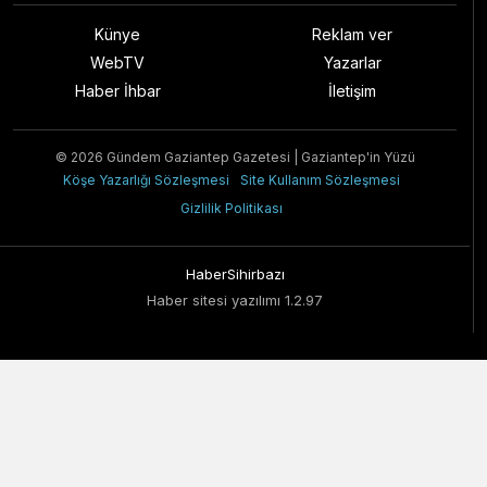
Künye
Reklam ver
WebTV
Yazarlar
Haber İhbar
İletişim
© 2026 Gündem Gaziantep Gazetesi | Gaziantep'in Yüzü
Köşe Yazarlığı Sözleşmesi
Site Kullanım Sözleşmesi
Gizlilik Politikası
HaberSihirbazı
Haber sitesi yazılımı 1.2.97