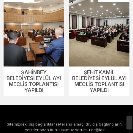
ŞAHİNBEY
ŞEHİTKAMİL
BELEDİYESİ EYLÜL AYI
BELEDİYESİ EYLÜL AYI
MECLİS TOPLANTISI
MECLİS TOPLANTISI
YAPILDI
YAPILDI
Sitemizdeki dış bağlantılar referans amaçlıdır, dış bağlantıların
içeriklerinden kuruluşumuz sorumlu değildir