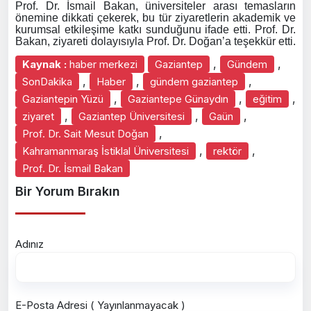
Prof. Dr. İsmail Bakan, üniversiteler arası temasların
önemine dikkati çekerek, bu tür ziyaretlerin akademik ve
kurumsal etkileşime katkı sunduğunu ifade etti. Prof. Dr.
Bakan, ziyareti dolayısıyla Prof. Dr. Doğan’a teşekkür etti.
,
,
Kaynak :
haber merkezi
Gaziantep
Gündem
,
,
,
SonDakika
Haber
gündem gaziantep
,
,
,
Gaziantepin Yüzü
Gaziantepe Günaydın
eğitim
,
,
,
ziyaret
Gaziantep Üniversitesi
Gaün
,
Prof. Dr. Sait Mesut Doğan
,
,
Kahramanmaraş İstiklal Üniversitesi
rektör
Prof. Dr. İsmail Bakan
Bir Yorum Bırakın
Adınız
E-Posta Adresi ( Yayınlanmayacak )