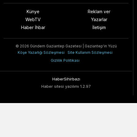
Künye
Reklam ver
WebTV
Yazarlar
Haber İhbar
İletişim
© 2026 Gündem Gaziantep Gazetesi | Gaziantep'in Yüzü
Köşe Yazarlığı Sözleşmesi
Site Kullanım Sözleşmesi
Gizlilik Politikası
HaberSihirbazı
Haber sitesi yazılımı 1.2.97